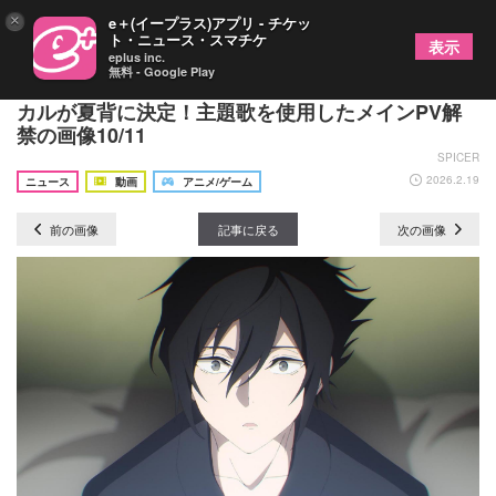
×
e＋(イープラス)アプリ - チケッ
ト・ニュース・スマチケ
表示
eplus inc.
無料 - Google Play
TVアニメ『春夏秋冬代行者 春の舞』OP＆EDボー
カルが夏背に決定！主題歌を使用したメインPV解
禁の画像10/11
SPICER
2026.2.19
ニュース
動画
アニメ/ゲーム
前の画像
記事に戻る
次の画像