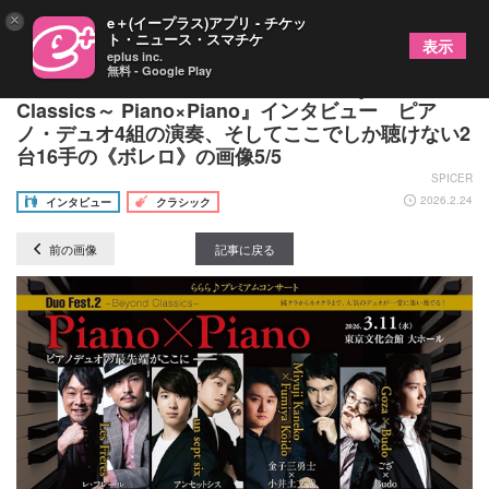
×
e＋(イープラス)アプリ - チケッ
ト・ニュース・スマチケ
表示
eplus inc.
無料 - Google Play
ピアニスト・ござ、『Duo Fest.2～Beyond
Classics～ Piano×Piano』インタビュー ピア
ノ・デュオ4組の演奏、そしてここでしか聴けない2
台16手の《ボレロ》の画像5/5
SPICER
2026.2.24
インタビュー
クラシック
前の画像
記事に戻る