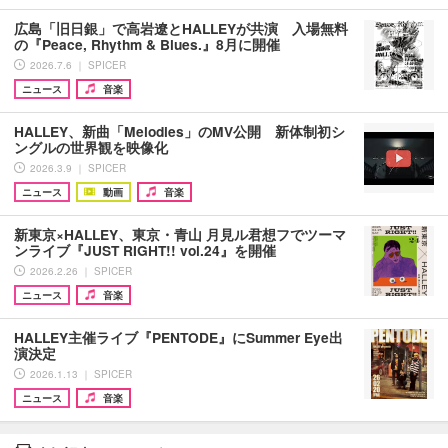
広島「旧日銀」で高岩遼とHALLEYが共演 入場無料
の『Peace, Rhythm & Blues.』8月に開催
2026.7.6 ｜ SPICER
ニュース
音楽
HALLEY、新曲「Melodies」のMV公開 新体制初シ
ングルの世界観を映像化
2026.3.9 ｜ SPICER
ニュース
動画
音楽
新東京×HALLEY、東京・青山 月見ル君想フでツーマ
ンライブ『JUST RIGHT!! vol.24』を開催
2026.2.26 ｜ SPICER
ニュース
音楽
HALLEY主催ライブ『PENTODE』にSummer Eye出
演決定
2026.1.13 ｜ SPICER
ニュース
音楽