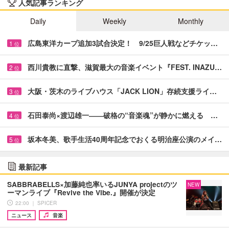
人気記事ランキング
Daily
Weekly
Monthly
広島東洋カープ追加3試合決定！ 9/25巨人戦などチケッ…
1
位
西川貴教に直撃、滋賀最大の音楽イベント『FEST. INAZU…
2
位
大阪・茨木のライブハウス「JACK LION」存続支援ライ…
3
位
石田泰尚×渡辺雄一――破格の“音楽魂”が静かに燃える …
4
位
坂本冬美、歌手生活40周年記念でおくる明治座公演のメイ…
5
位
最新記事
SABBRABELLS×加藤純也率いるJUNYA projectのツ
NEW
ーマンライブ『Revive the Vibe.』開催が決定
22:00 ｜ SPICER
ニュース
音楽