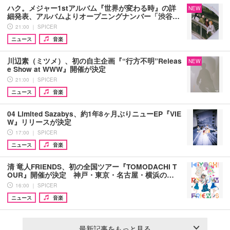
ハク。メジャー1stアルバム『世界が変わる時』の詳
NEW
細発表、アルバムよりオープニングナンバー「渋谷…
21:00 ｜ SPICER
ニュース
音楽
川辺素（ミツメ）、初の自主企画『“行方不明”Releas
NEW
e Show at WWW』開催が決定
21:00 ｜ SPICER
ニュース
音楽
04 Limited Sazabys、約1年8ヶ月ぶりニューEP『VIE
W』リリースが決定
17:00 ｜ SPICER
ニュース
音楽
清 竜人FRIENDS、初の全国ツアー『TOMODACHI T
OUR』開催が決定 神戸・東京・名古屋・横浜の…
16:00 ｜ SPICER
ニュース
音楽
最新記事をもっと見る