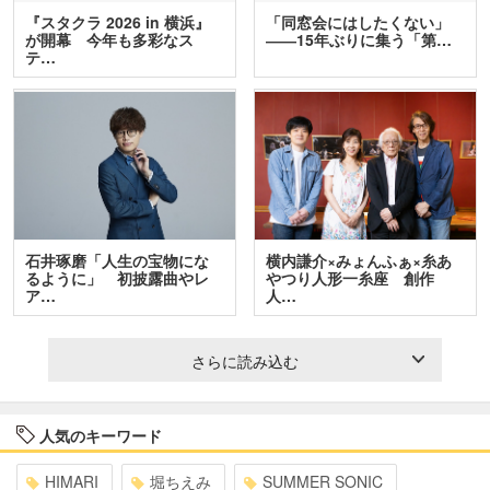
『スタクラ 2026 in 横浜』
「同窓会にはしたくない」
が開幕 今年も多彩なス
――15年ぶりに集う「第…
テ…
石井琢磨「人生の宝物にな
横内謙介×みょんふぁ×糸あ
るように」 初披露曲やレ
やつり人形一糸座 創作
ア…
人…
さらに読み込む
人気のキーワード
HIMARI
堀ちえみ
SUMMER SONIC