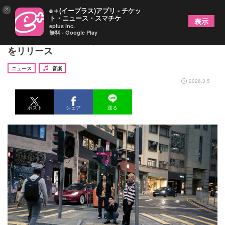
×
e＋(イープラス)アプリ - チケッ
ト・ニュース・スマチケ
表示
eplus inc.
無料 - Google Play
HALLEY、新体制となって初の新曲「Melodies」
をリリース
ニュース
音楽
2026.3.5
ポスト
シェア
送る