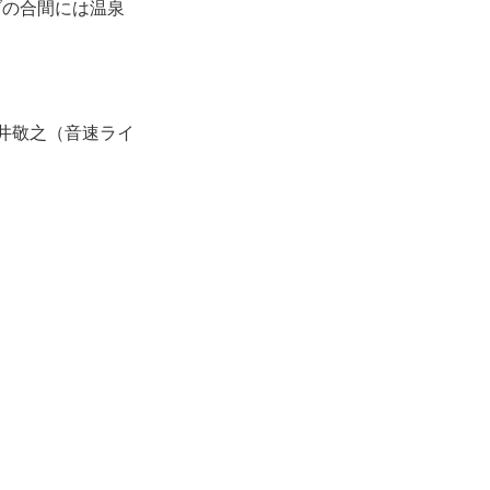
ブの合間には温泉
h、藤井敬之（音速ライ