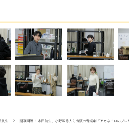
田航生
開幕間近！ 水田航生、小野塚勇人ら出演の音楽劇『アカネイロのプレ