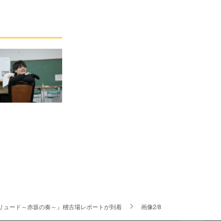
リュード～赤坂の奏～』稽古場レポートが到着
画像2/8