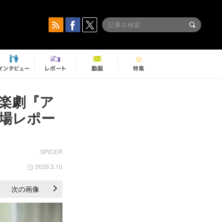
楽劇『ア
場レポー
SPICER
2026.3.10
次の画像