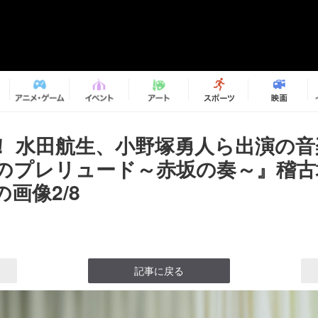
！ 水田航生、小野塚勇人ら出演の音
のプレリュード～赤坂の奏～』稽古
画像2/8
記事に戻る