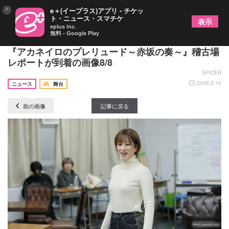
×
e＋(イープラス)アプリ - チケッ
ト・ニュース・スマチケ
表示
eplus inc.
無料 - Google Play
開幕間近！ 水田航生、小野塚勇人ら出演の音楽劇
『アカネイロのプレリュード～赤坂の奏～』稽古場
レポートが到着の画像8/8
SPICER
2026.3.10
ニュース
舞台
前の画像
記事に戻る