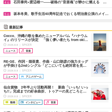
石田泰尚×渡辺雄一――破格の“音楽魂”が静かに燃える …
4
位
坂本冬美、歌手生活40周年記念でおくる明治座公演のメイ…
5
位
最新記事
Cocco、沖縄の歌を集めたニューアルバム『ハナウム
イ』のリリースが決定 「強く儚い者たち from oki…
2026.8.8 ｜ SPICER
ニュース
音楽
RE-GE、作詞・畑亜貴、作曲・山口朗彦の強力タッグ
が手掛ける2ndシングル「どこにいても絶対君を見…
2026.8.8 ｜ SPICER
ニュース
アニメ/ゲーム
仙台貨物 2年半ぶり活動再開！ 新曲「いっち! いっ
ち!!」完成までの紆余曲折、トゥアーの見どころと…
2026.8.8 ｜ SPICER
動画
インタビュー
音楽