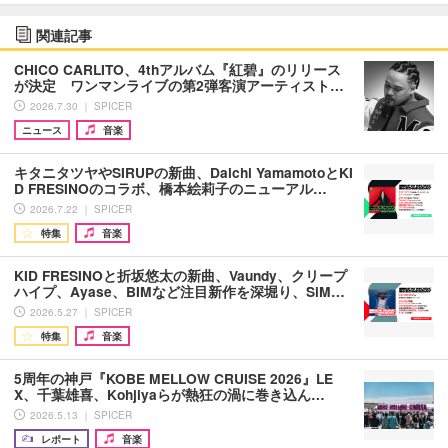
関連記事
CHICO CARLITO、4thアルバム『紅碧』のリリース
が決定 ワンマンライブの第2弾客演アーティスト…
2026.7.30 ｜ SPICER
ニュース
音楽
キタニタツヤやSIRUPの新曲、Daichi YamamotoとKI
D FRESINOのコラボ、橋本絵莉子のニューアル…
2026.7.22 ｜ SPICER
特集
音楽
KID FRESINOと折坂悠太の新曲、Vaundy、クリープ
ハイプ、Ayase、BIMなど注目新作を深堀り、SiM…
2026.5.27 ｜ SPICER
特集
音楽
5周年の神戸『KOBE MELLOW CRUISE 2026』LE
X、千葉雄喜、Kohjiyaらが熱狂の渦に巻き込ん…
2026.5.13 ｜ SPICER
レポート
音楽