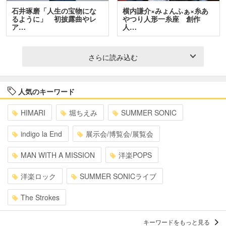
石井琢磨「人生の宝物にな
横内謙介×みょんふぁ×糸あ
るように」 初披露曲やレ
やつり人形一糸座 創作
ア…
人…
さらに読み込む
人気のキーワード
HIMARI
堀ちえみ
SUMMER SONIC
indigo la End
展示会/博覧会/展覧会
MAN WITH A MISSION
洋楽POPS
洋楽ロック
SUMMER SONICライブ
The Strokes
キーワードをもっと見る