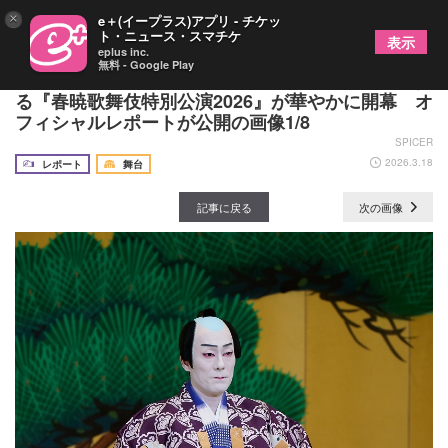
×
e＋(イープラス)アプリ - チケッ
ト・ニュース・スマチケ
表示
eplus inc.
無料 - Google Play
中村勘九郎と中村七之助が一門と共に全国を巡演す
る『春暁歌舞伎特別公演2026』が華やかに開幕 オ
フィシャルレポートが公開の画像1/8
SPICER
2026.3.18
レポート
舞台
記事に戻る
次の画像