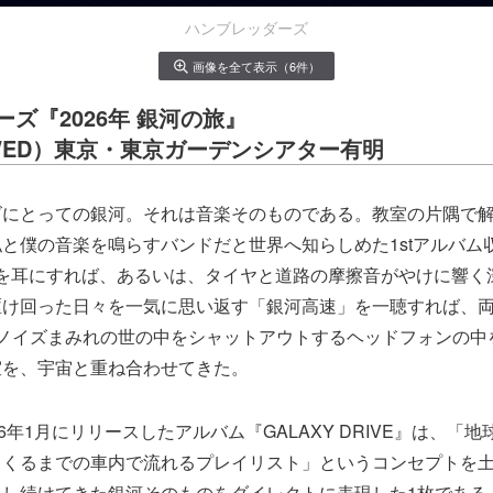
ハンブレッダーズ
画像を全て表示（6件）
ズ『2026年 銀河の旅』
18（WED）東京・東京ガーデンシアター有明
ズにとっての銀河。それは音楽そのものである。教室の片隅で
と僕の音楽を鳴らすバンドだと世界へ知らしめた1stアルバム収
AT」を耳にすれば、あるいは、タイヤと道路の摩擦音がやけに響
駆け回った日々を一気に思い返す「銀河高速」を一聴すれば、
はノイズまみれの世の中をシャットアウトするヘッドフォンの中
室を、宇宙と重ね合わせてきた。
6年1月にリリースしたアルバム『GALAXY DRIVE』は、「
てくるまでの車内で流れるプレイリスト」というコンセプトを
とし続けてきた銀河そのものをダイレクトに表現した1枚である