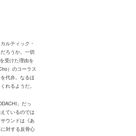
オカルティック・
展だろうか。一切
生を受けた理由を
ho）のコーラス
りを代弁。なるほ
てくれるようだ。
DACHI」だっ
備えているのでは
ーなサウンドは《あ
年に対する反骨心