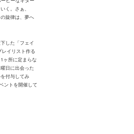
バービーなギター
ていく。さぁ、
その旋律は、夢へ
投下した「フェイ
プレイリスト作る
1ヶ所に定まらな
水曜日に出会った
ルを付与してみ
イベントを開催して