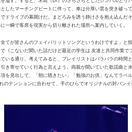
を溢す。すると、木島（Dr）のさらさらとしたシンバルとリ
揚としたマーチングビートに伴って、車は分厚い雲を突き破っ
」でドライブの幕開けだ。まどろみを誘う静けさを抱え込んだ
いに一瞬で客席を現実から切り離された場所へ案内していく。
曲全てが皆さんのフェイバリットソングというわけですよ」と
で《こないだ聞いた話だけど最近の学生は 友達と共同作業で
れている通り、考えてみると、プレイリストはバラバラの時間と
に引き寄せていく行為と言えよう。両親が聞いていた歌謡曲と
通項を見出して、「朝に聴きたい」「勉強のお供」なんてラベ
ぞれのテンションに合わせて、手のひらでオリジナルの対バン