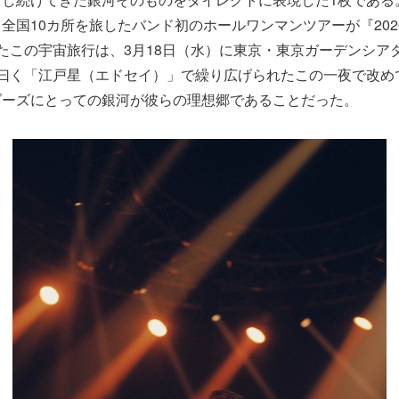
全国10カ所を旅したバンド初のホールワンマンツアーが『202
たこの宇宙旅行は、3月18日（水）に東京・東京ガーデンシア
C曰く「江戸星（エドセイ）」で繰り広げられたこの一夜で改め
ダーズにとっての銀河が彼らの理想郷であることだった。