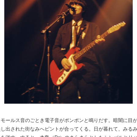
、モールス音のごとき電子音がポンポンと鳴りだす。暗闇に目
映し出された街なみへピントが合ってくる。日が暮れて、みる