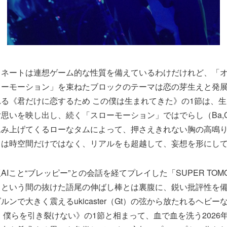
ィネートは連想ゲーム的な性質を備えているわけだけれど、「
ローモーション」を束ねたブロックのテーマは恋の芽生えと発
る《君だけに恋するため この僕は生まれてきた》の1節は、
思いを映し出し、続く「スローモーション」ではでらし（Ba,C
込み上げてくるローなタムによって、押さえきれない胸の高鳴
トは時空間だけではなく、リアルをも超越して、妄想を形にし
Iこと“ブレッピー”との会話を経てプレイした「SUPER TOMO
》という間の抜けた語尾の伸ばし棒とは裏腹に、鋭い批評性を
ルンで大きく震えるukicaster（Gt）の弦から放たれるヘビ
 僕らを引き裂けない》の1節と相まって、血で血を洗う2026