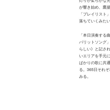
灯りが柔らかな光
が響き始め、鷹
「プレイリスト
落ちていくみた
「本日演奏する
バリットソング」
らしい》と記さ
いエリアを手元
ばかりの歌に共
る。365日それ
みる。