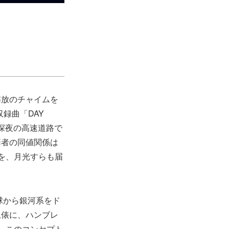
解放のチャイムを
録曲「DAY
く深夜の高速道路で
両者の同値関係は
を、月光すらも届
地球から銀河系をド
土俵に、ハンブレ
。このコンセプト