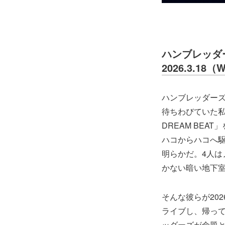
ハンブレッダー
2026.3.
ハンブレッダー
待ちわびていた私
DREAM BE
ハコからハコへ
明らかだ。4人
かない暗い地下
そんな彼らが202
ライブし、帰っ
ッダーズが命題