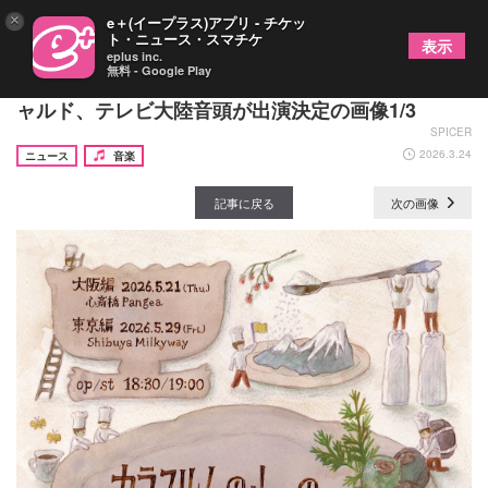
×
e＋(イープラス)アプリ - チケッ
ト・ニュース・スマチケ
表示
eplus inc.
無料 - Google Play
カラコルムの山々 主催対バンツアーにアーバンギ
ャルド、テレビ大陸音頭が出演決定の画像1/3
SPICER
2026.3.24
ニュース
音楽
記事に戻る
次の画像