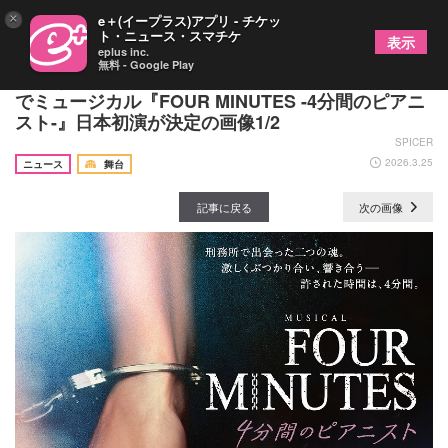
×
e＋(イープラス)アプリ - チケッ
ト・ニュース・スマチケ
表示
eplus inc.
無料 - Google Play
安蘭けい、昆夏美・田村芽実（Wキャスト）ら出演
でミュージカル『FOUR MINUTES -4分間のピアニ
スト-』日本初演が決定の画像1/2
SPICER
2026.3.25
ニュース
舞台
記事に戻る
次の画像