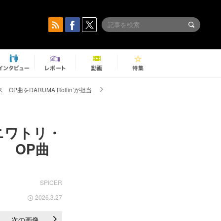
をDARUMA Rollin’が担当
ニワトリ・
 OP曲
SPICER
2026.3.27
次の画像