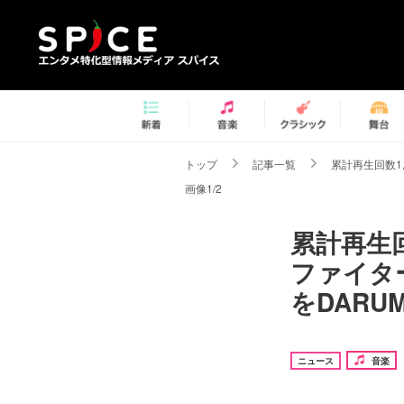
トップ
記事一覧
累計再生回数1
画像1/2
累計再生
ファイタ
をDARUM
ニュース
音楽