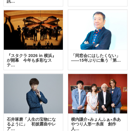
訊…
『スタクラ 2026 in 横浜』
「同窓会にはしたくない」
が開幕 今年も多彩なス
――15年ぶりに集う「第…
テ…
石井琢磨「人生の宝物にな
横内謙介×みょんふぁ×糸あ
るように」 初披露曲やレ
やつり人形一糸座 創作
ア…
人…