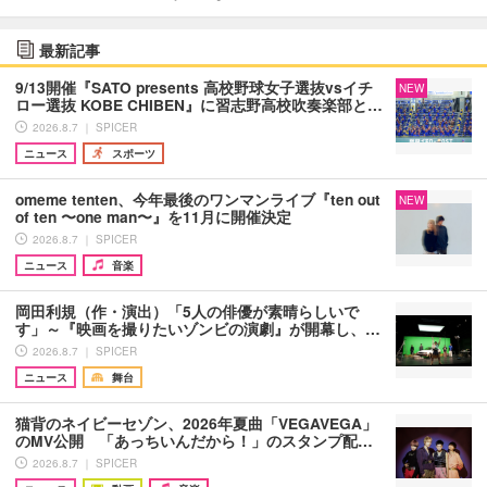
最新記事
9/13開催『SATO presents 高校野球女子選抜vsイチ
NEW
ロー選抜 KOBE CHIBEN』に習志野高校吹奏楽部と…
2026.8.7 ｜ SPICER
ニュース
スポーツ
omeme tenten、今年最後のワンマンライブ『ten out
NEW
of ten 〜one man〜』を11月に開催決定
2026.8.7 ｜ SPICER
ニュース
音楽
岡田利規（作・演出）「5人の俳優が素晴らしいで
す」～『映画を撮りたいゾンビの演劇』が開幕し、…
2026.8.7 ｜ SPICER
ニュース
舞台
猫背のネイビーセゾン、2026年夏曲「VEGAVEGA」
のMV公開 「あっちいんだから！」のスタンプ配…
2026.8.7 ｜ SPICER