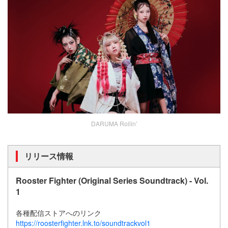
DARUMA Rollin’
リリース情報
Rooster Fighter (Original Series Soundtrack) - Vol.
1
各種配信ストアへのリンク
https://roosterfighter.lnk.to/soundtrackvol1