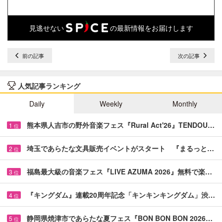
見逃せない
の最新情報をお届けします
前の記事
次の記事
人気記事ランキング
Daily
Weekly
Monthly
熊本県人吉市の野外音楽フェス『Rural Act'26』TENDOU…
1
位
埼玉であらたな文具販売イベントがスタート 『まるっと…
2
位
福島最大級の音楽フェス『LIVE AZUMA 2026』無料で楽…
3
位
『キングダム』連載20周年記念「キンキンキングダム」渋…
4
位
静岡県焼津市であらたな夏フェス『BON BON BON 2026…
5
位