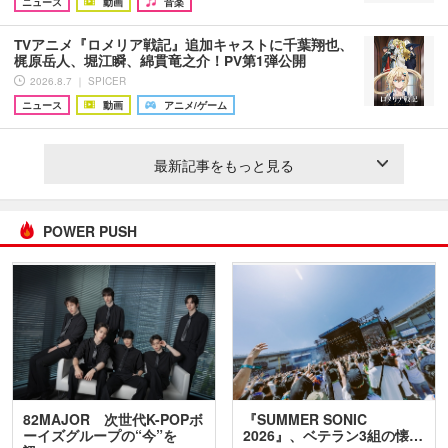
ニュース
動画
音楽
TVアニメ『ロメリア戦記』追加キャストに千葉翔也、
梶原岳人、堀江瞬、綿貫竜之介！PV第1弾公開
2026.8.7 ｜ SPICER
ニュース
動画
アニメ/ゲーム
最新記事をもっと見る
POWER PUSH
82MAJOR 次世代K-POPボ
『SUMMER SONIC
ーイズグループの“今”を
2026』、ベテラン3組の懐…