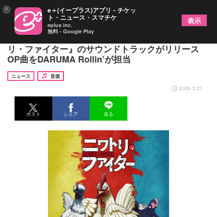
×
e＋(イープラス)アプリ - チケッ
ト・ニュース・スマチケ
表示
eplus inc.
無料 - Google Play
累計再生回数1,422万回を突破したアニメ『ニワト
リ・ファイター』のサウンドトラックがリリース
OP曲をDARUMA Rollin’が担当
ニュース
音楽
2026.3.27
ポスト
シェア
送る