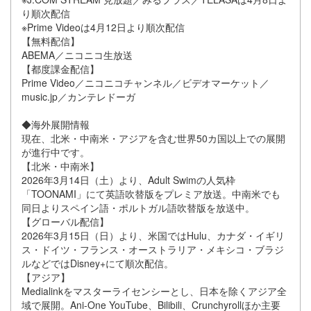
り順次配信
※Prime Videoは4月12日より順次配信
【無料配信】
ABEMA／ニコニコ生放送
【都度課金配信】
Prime Video／ニコニコチャンネル／ビデオマーケット／
music.jp／カンテレドーガ
◆海外展開情報
現在、北米・中南米・アジアを含む世界50カ国以上での展開
が進行中です。
【北米・中南米】
2026年3月14日（土）より、Adult Swimの人気枠
「TOONAMI」にて英語吹替版をプレミア放送。中南米でも
同日よりスペイン語・ポルトガル語吹替版を放送中。
【グローバル配信】
2026年3月15日（日）より、米国ではHulu、カナダ・イギリ
ス・ドイツ・フランス・オーストラリア・メキシコ・ブラジ
ルなどではDisney+にて順次配信。
【アジア】
Medialinkをマスターライセンシーとし、日本を除くアジア全
域で展開。Ani-One YouTube、Bilibili、Crunchyrollほか主要