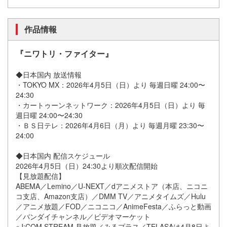
作品情報
『ニワトリ・ファイター』
◆日本国内 放送情報
・TOKYO MX：2026年4月5日（日）より 毎週日曜 24:00〜
24:30
・カートゥーンネットワーク：2026年4月5日（日）より 毎
週日曜 24:00〜24:30
・ＢＳ日テレ：2026年4月6日（月）より 毎週月曜 23:30〜
24:00
◆日本国内 配信スケジュール
2026年4月5日（日）24:30より順次配信開始
【見放題配信】
ABEMA／Lemino／U-NEXT／dアニメストア（本店、ニコニ
コ支店、Amazon支店）／DMM TV／アニメタイムズ／Hulu
／アニメ放題／FOD／ニコニコ／AnimeFesta／ふらっと動画
／バンダイチャンネル／ビデオマーケット
※J:COM STREAM 見放題／みるプラス／TELASAは4月8日よ