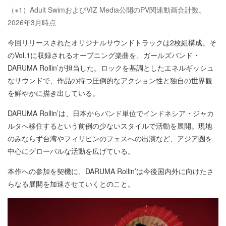
（※1）Adult SwimおよびVIZ Media公開のPV関連動画合計数。
2026年3月時点
今回リリースされたオリジナルサウンドトラックは2枚組構成。そ
のVol.1に収録されるオープニング楽曲を、ガールズバンド・
DARUMA Rollin’が担当した。ロックを基調としたエネルギッシュ
なサウンドで、作品の持つ圧倒的なアクション性と独自の世界観
を鮮やかに描き出している。
DARUMA Rollin’は、日本からバンド単位でインドネシア・ジャカ
ルタへ移住するという前例の少ないスタイルで活動を展開。現地
のみならず台湾やフィリピンのフェスへの出演など、アジア圏を
中心にグローバルな活動を広げている。
本作への参加を契機に、DARUMA Rollin’は今後国内外に向けたさ
らなる展開を加速させていくとのこと。