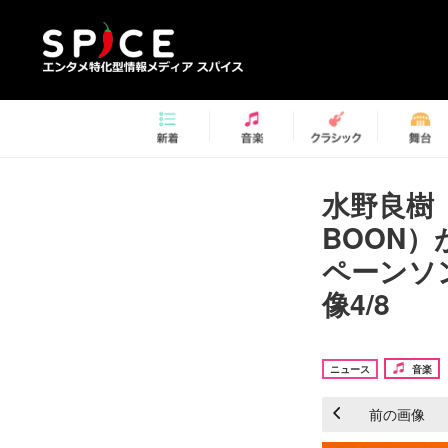
水野良樹
BOON）
ペーンソン
像4/8
ニュース
音楽
前の画像