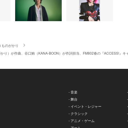
きものがかり
り）が作曲、谷口鮪（KANA-BOON）が作詞担当、FM802春の『ACCESS!』キャ
- 音楽
- 舞台
- イベント・レジャー
- クラシック
- アニメ・ゲーム
- アート