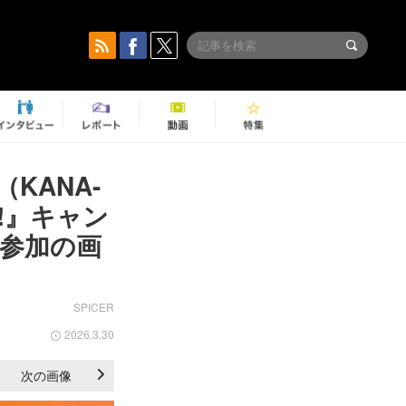
KANA-
S!』キャン
ら参加の画
SPICER
2026.3.30
次の画像