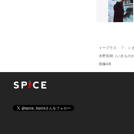
イープラス
い
水野良樹（いきものがか
画像4/8