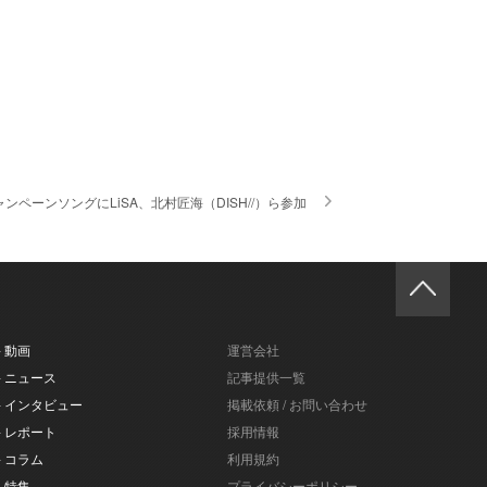
ンペーンソングにLiSA、北村匠海（DISH//）ら参加
- 動画
運営会社
- ニュース
記事提供一覧
- インタビュー
掲載依頼 / お問い合わせ
- レポート
採用情報
- コラム
利用規約
- 特集
プライバシーポリシー