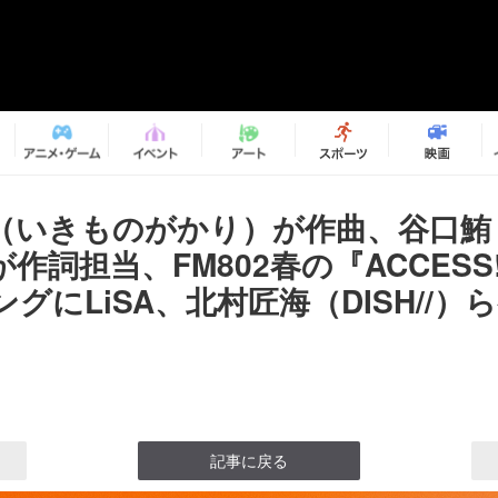
（いきものがかり）が作曲、谷口鮪（
が作詞担当、FM802春の『ACCES
グにLiSA、北村匠海（DISH//）
記事に戻る