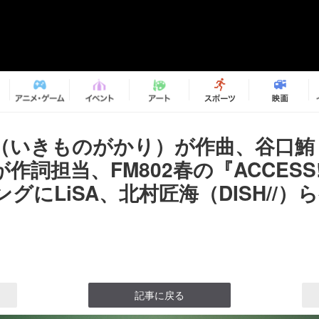
（いきものがかり）が作曲、谷口鮪（
が作詞担当、FM802春の『ACCES
グにLiSA、北村匠海（DISH//）
記事に戻る