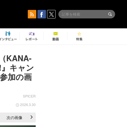
KANA-
S!』キャン
ら参加の画
SPICER
2026.3.30
次の画像