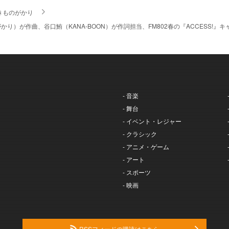
きものがかり
り）が作曲、谷口鮪（KANA-BOON）が作詞担当、FM802春の『ACCESS!』キャ
- 音楽
- 舞台
- イベント・レジャー
- クラシック
- アニメ・ゲーム
- アート
- スポーツ
- 映画
RSSフィードの購読はこちら