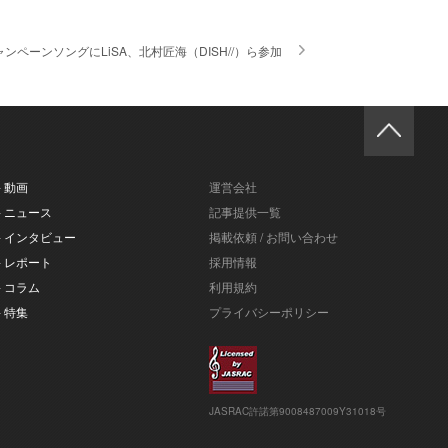
ンペーンソングにLiSA、北村匠海（DISH//）ら参加
- 動画
運営会社
- ニュース
記事提供一覧
- インタビュー
掲載依頼 / お問い合わせ
- レポート
採用情報
- コラム
利用規約
- 特集
プライバシーポリシー
JASRAC許諾第9008487009Y31018号