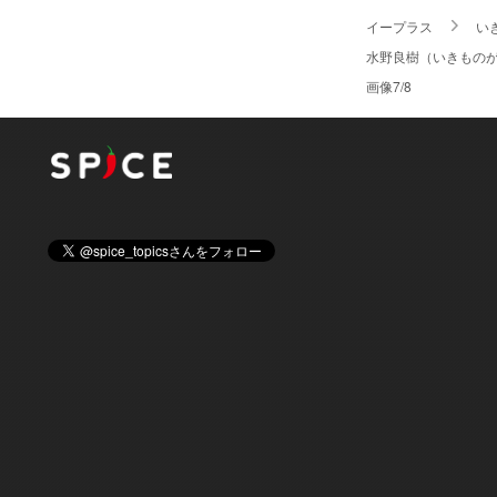
イープラス
い
水野良樹（いきものがか
画像7/8