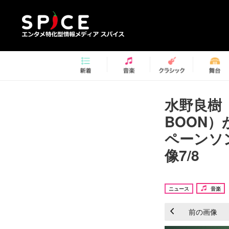
水野良樹
BOON）
ペーンソン
像7/8
ニュース
音楽
前の画像