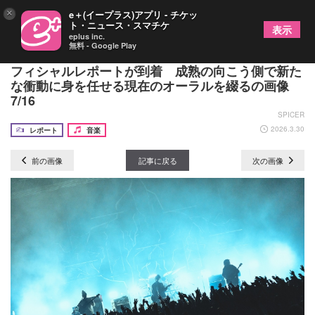
×
e＋(イープラス)アプリ - チケッ
ト・ニュース・スマチケ
表示
eplus inc.
無料 - Google Play
THE ORAL CIGARETTES、ツアーファイナルのオ
フィシャルレポートが到着 成熟の向こう側で新た
な衝動に身を任せる現在のオーラルを綴るの画像
7/16
SPICER
2026.3.30
レポート
音楽
前の画像
記事に戻る
次の画像