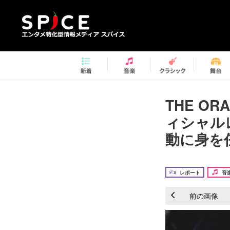
THE O
ィシャル
動に身を
レポート
音
前の画像