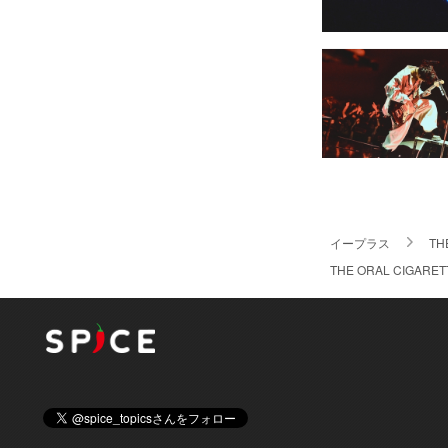
イープラス
TH
THE ORAL C