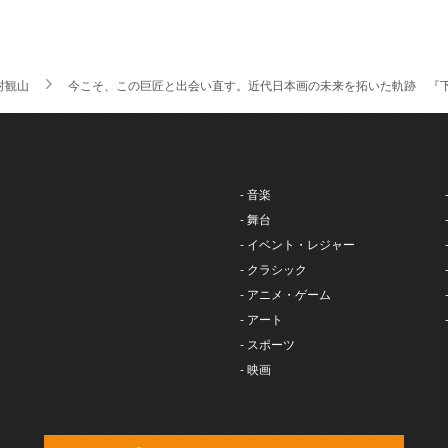
村観山
今こそ、この巨匠と出会い直す。近代日本画の未来を拓いた軌跡 『
- 音楽
- 舞台
- イベント・レジャー
- クラシック
- アニメ・ゲーム
- アート
- スポーツ
- 映画