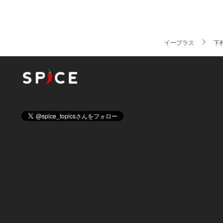
イープラス
下