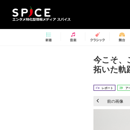
今こそ、
拓いた軌
レポート
ア
前の画像