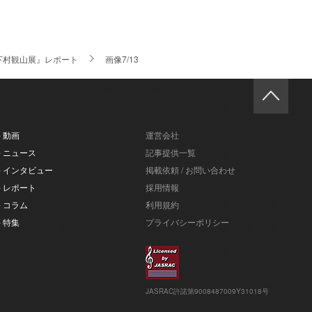
下村観山展』レポート
画像7/13
- 動画
運営会社
- ニュース
記事提供一覧
- インタビュー
掲載依頼 / お問い合わせ
- レポート
採用情報
- コラム
利用規約
- 特集
プライバシーポリシー
JASRAC許諾第9008487009Y31018号