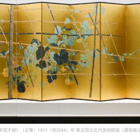
唐茄子畑》（左隻）1911（明治44）年 東京国立近代美術館蔵（通期展