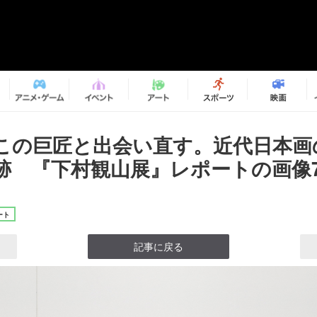
この巨匠と出会い直す。近代日本画
跡 『下村観山展』レポートの画像7/
ート
記事に戻る