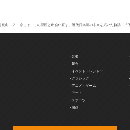
村観山
今こそ、この巨匠と出会い直す。近代日本画の未来を拓いた軌跡 『
- 音楽
- 舞台
- イベント・レジャー
- クラシック
- アニメ・ゲーム
- アート
- スポーツ
- 映画