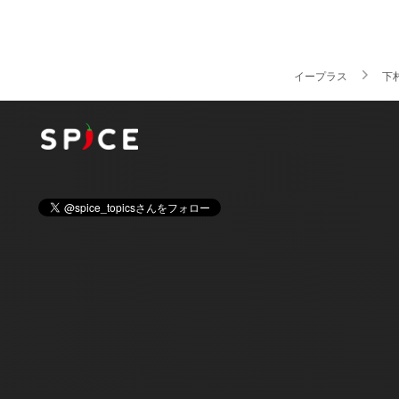
イープラス
下