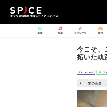
今こそ、
拓いた軌
レポート
ア
前の画像