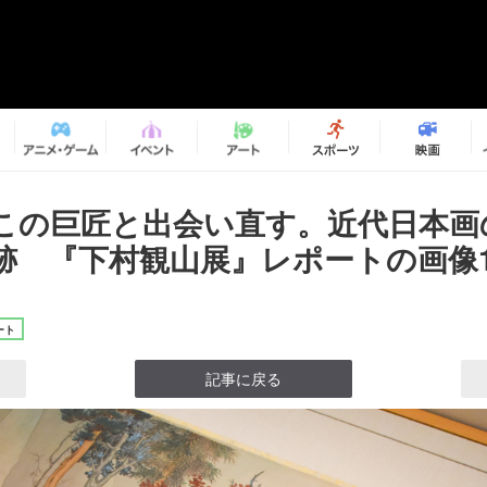
この巨匠と出会い直す。近代日本画
跡 『下村観山展』レポートの画像12
ート
記事に戻る