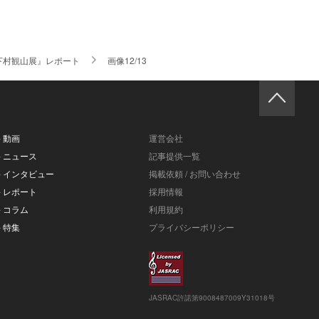
下村観山展』レポート
画像12/13
- 動画
運営会社
- ニュース
記事提供一覧
- インタビュー
掲載依頼 / お問い合わせ
- レポート
採用情報
- コラム
利用規約
- 特集
プライバシーポリシー
JASRAC許諾第9008487009Y31018号