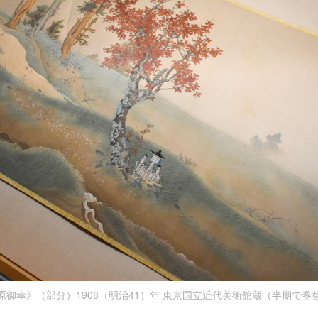
原御幸》（部分）1908（明治41）年 東京国立近代美術館蔵（半期で巻