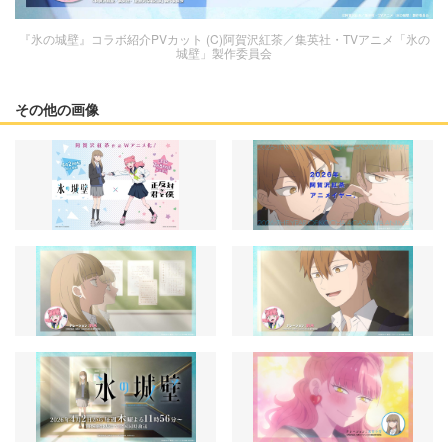
『氷の城壁』コラボ紹介PVカット (C)阿賀沢紅茶／集英社・TVアニメ「氷の
城壁」製作委員会
その他の画像