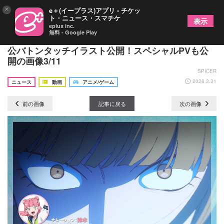
×
e＋(イープラス)アプリ - チケッ
ト・ニュース・スマチケ
表示
eplus inc.
無料 - Google Play
TVアニメ『氷の城壁』と『正反対な君と僕』主人
公バトンタッチイラスト公開！スペシャルPVも公
開の画像3/11
SPICER
2026.3.31
ニュース
動画
アニメ/ゲーム
前の画像
記事に戻る
次の画像