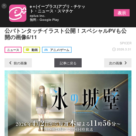
×
e＋(イープラス)アプリ - チケッ
ト・ニュース・スマチケ
表示
eplus inc.
無料 - Google Play
TVアニメ『氷の城壁』と『正反対な君と僕』主人
公バトンタッチイラスト公開！スペシャルPVも公
開の画像6/11
SPICER
2026.3.31
ニュース
動画
アニメ/ゲーム
前の画像
記事に戻る
次の画像