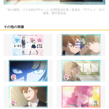
『氷の城壁』コラボ紹介PVカット (C)阿賀沢紅茶／集英社・TVアニメ「氷の
城壁」製作委員会
その他の画像