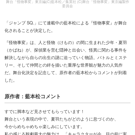
舞台「怪物事変」東京編(C)藍本松／集英社 (C)舞台「怪物事変」東京編製作
委員会
「ジャンプ SQ.」にて連載中の藍本松による『怪物事変』が舞台
化されることが決定した。
『怪物事変』は、人と怪物（けもの）の間に生まれた少年・夏羽
（かばね）が、探偵業を営む隠神と出会い、怪異に関わる事件を
解決しながら自らの出生の謎に迫っていく物語。バトルとミステ
リー、そして仲間との絆を描いた重厚な世界観が魅力の人気作
だ。舞台化決定を記念して、原作者の藍本松からコメントが到着
した。
原作者：藍本松コメント
すでに脚本など見させてもらっています！
舞台という表現の中で、夏羽たちがどのように息づくのか、
今からめちゃめちゃ楽しみにしています。
私の感じる観劇最大の魅力は、「キャラクターが今、目の前に実