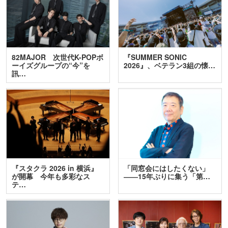
82MAJOR 次世代K-POPボ
『SUMMER SONIC
ーイズグループの“今”を
2026』、ベテラン3組の懐…
訊…
『スタクラ 2026 in 横浜』
「同窓会にはしたくない」
が開幕 今年も多彩なス
――15年ぶりに集う「第…
テ…