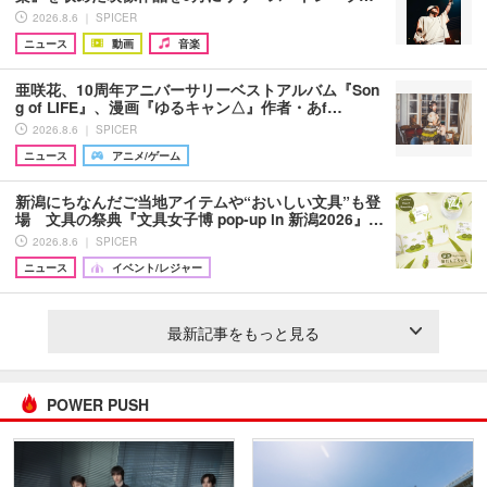
2026.8.6 ｜ SPICER
ニュース
動画
音楽
亜咲花、10周年アニバーサリーベストアルバム『Son
g of LIFE』、漫画『ゆるキャン△』作者・あf…
2026.8.6 ｜ SPICER
ニュース
アニメ/ゲーム
新潟にちなんだご当地アイテムや“おいしい文具”も登
場 文具の祭典『文具女子博 pop-up in 新潟2026』…
2026.8.6 ｜ SPICER
ニュース
イベント/レジャー
最新記事をもっと見る
POWER PUSH