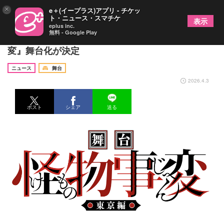
×
e＋(イープラス)アプリ - チケッ
ト・ニュース・スマチケ
表示
eplus inc.
無料 - Google Play
集英社『ジャンプSQ.』で連載中の人気作『怪物事
変』舞台化が決定
ニュース
舞台
2026.4.3
ポスト
シェア
送る