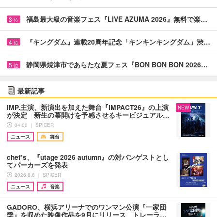
福島最大級の音楽フェス『LIVE AZUMA 2026』無料で楽…
3
位
『キングダム』連載20周年記念「キンキンキングダム」渋…
4
位
静岡県焼津市であらたな夏フェス『BON BON BON 2026…
5
位
最新記事
IMP.主演、新演出を加えた舞台『IMPACT26』の上演
NEW
が決定 新生の幕開けを予感させるキービジュアル…
04:00 ｜ SPICER
ニュース
舞台
chef’s、『utage 2026 autumn』の対バンゲストとし
てパーカーズを発表
2026.8.6 ｜ SPICER
ニュース
音楽
GADORO、横浜アリーナでのワンマン公演『一家団
欒』を収めた映像作品を9月にリリース トレーラ…