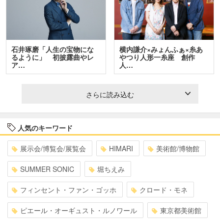
石井琢磨「人生の宝物にな
横内謙介×みょんふぁ×糸あ
るように」 初披露曲やレ
やつり人形一糸座 創作
ア…
人…
さらに読み込む
人気のキーワード
展示会/博覧会/展覧会
HIMARI
美術館/博物館
SUMMER SONIC
堀ちえみ
フィンセント・ファン・ゴッホ
クロード・モネ
ピエール・オーギュスト・ルノワール
東京都美術館