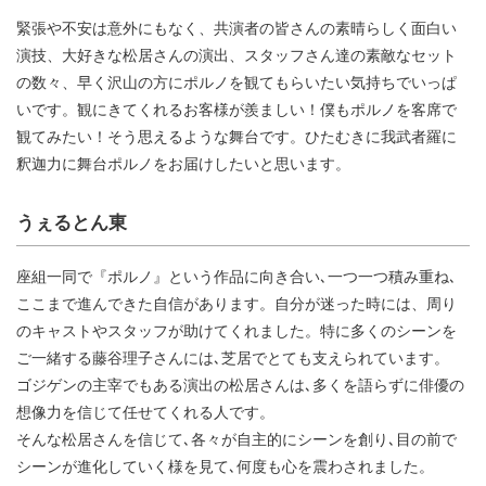
緊張や不安は意外にもなく、共演者の皆さんの素晴らしく面白い
演技、大好きな松居さんの演出、スタッフさん達の素敵なセット
の数々、早く沢山の方にポルノを観てもらいたい気持ちでいっぱ
いです。観にきてくれるお客様が羨ましい！僕もポルノを客席で
観てみたい！そう思えるような舞台です。ひたむきに我武者羅に
釈迦力に舞台ポルノをお届けしたいと思います。
うぇるとん東
座組一同で『ポルノ』という作品に向き合い､一つ一つ積み重ね､
ここまで進んできた自信があります。自分が迷った時には、周り
のキャストやスタッフが助けてくれました。特に多くのシーンを
ご一緒する藤谷理子さんには､芝居でとても支えられています。
ゴジゲンの主宰でもある演出の松居さんは､多くを語らずに俳優の
想像力を信じて任せてくれる人です。
そんな松居さんを信じて､各々が自主的にシーンを創り､目の前で
シーンが進化していく様を見て､何度も心を震わされました。