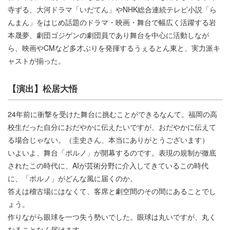
寺ずる、大河ドラマ「いだてん」やNHK総合連続テレビ小説「ら
んまん」をはじめ話題のドラマ・映画・舞台で幅広く活躍する岩
本晟夢、劇団ゴジゲンの劇団員であり舞台を中心に活動しなが
ら、映画やCMなど多才ぶりを発揮するうぇるとん東と、実力派キ
ャストが揃った。
【演出】松居大悟
24年前に衝撃を受けた舞台に挑むことができるなんて。福岡の高
校生だった自分におだやかに伝えたいですが、おだやかに伝えて
る場合じゃない。（圭史さん、本当にありがとうございます）
いよいよ、舞台「ポルノ」が開幕するのです。表現の規制が徹底
されたこの時代に、AIが芸術分野に介入してきているこの時代
に、「ポルノ」がどんな風に届くのか。
答えは稽古場にはなくて、客席と劇空間のその間にあることでし
ょう。
作りながら眼球を一つ失う勢いでした。眼球は丸いですが、丸く
なることなく届けます。