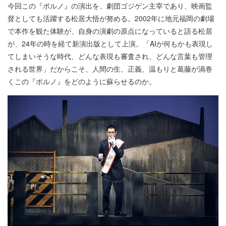
今回この『ポルノ』の演出を、劇団ゴジゲン主宰であり、映画監
督としても活躍する松居大悟が努める。2002年に地元福岡の劇場
で本作を観た体験が、自身の演劇の原点になっていると語る松居
が、24年の時を経て新演出版として上演。「AIが何もかも表現し
てしまいそうな時代、どんな表現も審査され、どんな言葉も管理
される世界」だからこそ、人間の生、正義、温もりと葛藤が渦巻
くこの『ポルノ』をどのように蘇らせるのか。