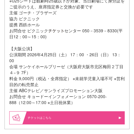
※U25シートは観劇時25歳以下が対象、当日劇場にて身分証を
ご提示のうえ、座席指定券と交換が必要です
主催 ゴーチ・ブラザーズ
協力 ピクニック
提携 西鉄ホール
お問合せ ピクニック
センター 050－3539－8330(平
日12：00～15：00)
【大阪公演】
公演期間 2026年4月25日（土） 17：00 ・26日（日） 13：
00
会場 サンケイホールブリーゼ（大阪府大阪市北区梅田２丁目
４−９ 7F）
料金 9,000円（税込・全席指定） ※未就学児童入場不可 ※営利
目的の転売禁止
主催 ABCテレビ／サンライズプロモーション大阪
お問合せ キョードーインフォメーション 0570-200-
888（12:00～17:00 ※土日祝休業）
はこちら