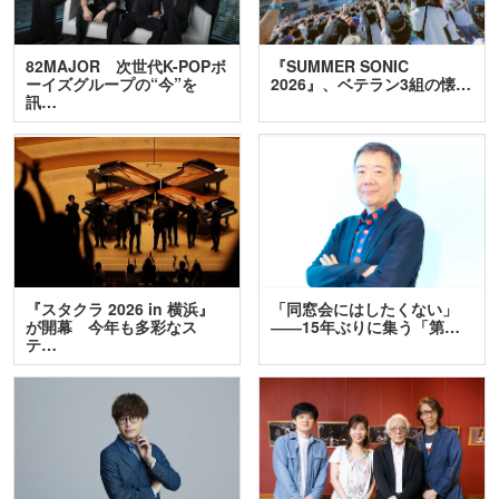
82MAJOR 次世代K-POPボ
『SUMMER SONIC
ーイズグループの“今”を
2026』、ベテラン3組の懐…
訊…
『スタクラ 2026 in 横浜』
「同窓会にはしたくない」
が開幕 今年も多彩なス
――15年ぶりに集う「第…
テ…