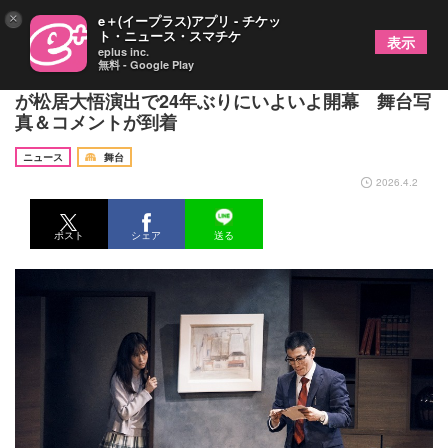
×
e＋(イープラス)アプリ - チケッ
ト・ニュース・スマチケ
表示
eplus inc.
無料 - Google Play
玉置玲央・前田敦子ら出演、長塚圭史作『ポルノ』
が松居大悟演出で24年ぶりにいよいよ開幕 舞台写
真＆コメントが到着
ニュース
舞台
2026.4.2
ポスト
シェア
送る