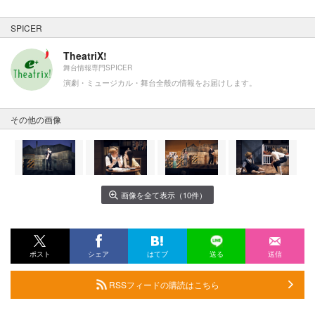
SPICER
TheatriX!
舞台情報専門SPICER
演劇・ミュージカル・舞台全般の情報をお届けします。
その他の画像
画像を全て表示（10件）
ポスト
シェア
はてブ
送る
送信
RSSフィードの購読はこちら