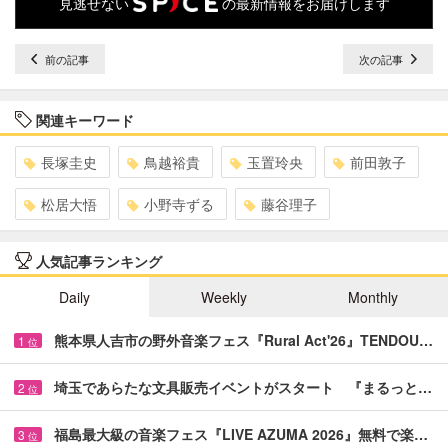
見逃せない
の最新情報をお届けします
前の記事
次の記事
関連キーワード
長塚圭史
鳥越裕貴
玉置玲央
前田敦子
松居大悟
小野寺ずる
藤谷理子
人気記事ランキング
Daily
Weekly
Monthly
熊本県人吉市の野外音楽フェス『Rural Act'26』TENDOU…
1
位
埼玉であらたな文具販売イベントがスタート 『まるっと…
2
位
福島最大級の音楽フェス『LIVE AZUMA 2026』無料で楽…
3
位