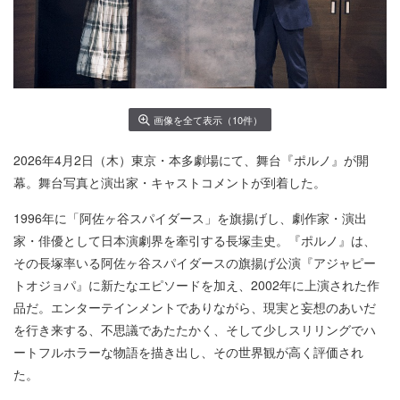
画像を全て表示（10件）
2026年4月2日（木）東京・本多劇場にて、舞台『ポルノ』が開
幕。舞台写真と演出家・キャストコメントが到着した。
1996年に「阿佐ヶ谷スパイダース」を旗揚げし、劇作家・演出
家・俳優として日本演劇界を牽引する長塚圭史。『ポルノ』は、
その長塚率いる阿佐ヶ谷スパイダースの旗揚げ公演『アジャピー
トオジョパ』に新たなエピソードを加え、2002年に上演された作
品だ。エンターテインメントでありながら、現実と妄想のあいだ
を行き来する、不思議であたたかく、そして少しスリリングでハ
ートフルホラーな物語を描き出し、その世界観が高く評価され
た。