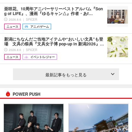
亜咲花、10周年アニバーサリーベストアルバム『Son
g of LIFE』、漫画『ゆるキャン△』作者・あf…
2026.8.6 ｜ SPICER
ニュース
アニメ/ゲーム
新潟にちなんだご当地アイテムや“おいしい文具”も登
場 文具の祭典『文具女子博 pop-up in 新潟2026』…
2026.8.6 ｜ SPICER
ニュース
イベント/レジャー
最新記事をもっと見る
POWER PUSH