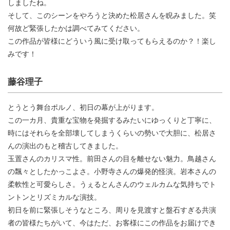
しましたね。
そして、このシーンをやろうと決めた松居さんを睨みました。笑
何故ど緊張したかは調べてみてください。
この作品が皆様にどういう風に受け取ってもらえるのか？！楽し
みです！
藤谷理子
とうとう舞台ポルノ、初日の幕が上がります。
この一カ月、貴重な宝物を発掘するみたいにゆっくりと丁寧に、
時にはそれらを全部壊してしまうくらいの勢いで大胆に、松居さ
んの演出のもと稽古してきました。
玉置さんのカリスマ性。前田さんの目を離せない魅力。鳥越さん
の飄々としたかっこよさ。小野寺さんの爆発的怪演。岩本さんの
柔軟性と可愛らしさ。うぇるとんさんのウェルカムな気持ちでト
ントンとリズミカルな演技。
初日を前に緊張しそうなところ、周りを見渡すと盤石すぎる共演
者の皆様たちがいて、今はただ、お客様にこの作品をお届けでき