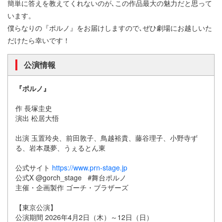
簡単に答えを教えてくれないのが､この作品最大の魅力だと思って
います。
僕らなりの『ポルノ』をお届けしますので､ぜひ劇場にお越しいた
だけたら幸いです！
公演情報
『ポルノ』
作 長塚圭史
演出 松居大悟
出演 玉置玲央、前田敦子、鳥越裕貴、藤谷理子、小野寺ず
る、岩本晟夢、うぇるとん東
公式サイト
https://www.prn-stage.jp
公式X @gorch_stage #舞台ポルノ
主催・企画製作 ゴーチ・ブラザーズ
【東京公演】
公演期間 2026年4月2日（木）～12日（日）