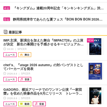
『キングダム』連載20周年記念「キンキンキングダム」渋…
4
位
静岡県焼津市であらたな夏フェス『BON BON BON 2026…
5
位
最新記事
IMP.主演、新演出を加えた舞台『IMPACT26』の上演
NEW
が決定 新生の幕開けを予感させるキービジュアル…
04:00 ｜ SPICER
ニュース
舞台
chef’s、『utage 2026 autumn』の対バンゲストとし
てパーカーズを発表
2026.8.6 ｜ SPICER
ニュース
音楽
GADORO、横浜アリーナでのワンマン公演『一家団
欒』を収めた映像作品を9月にリリース トレーラ…
2026.8.6 ｜ SPICER
ニュース
動画
音楽