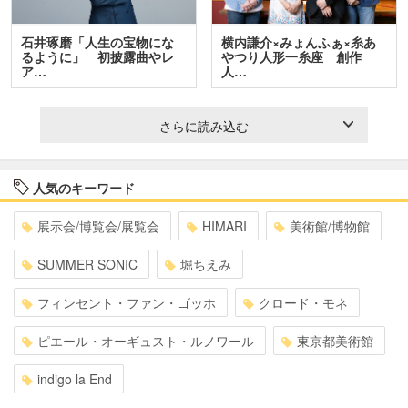
石井琢磨「人生の宝物にな
横内謙介×みょんふぁ×糸あ
るように」 初披露曲やレ
やつり人形一糸座 創作
ア…
人…
さらに読み込む
人気のキーワード
展示会/博覧会/展覧会
HIMARI
美術館/博物館
SUMMER SONIC
堀ちえみ
フィンセント・ファン・ゴッホ
クロード・モネ
ピエール・オーギュスト・ルノワール
東京都美術館
indigo la End