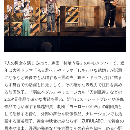
7人の男女を演じるのは、劇団「柿喰う客」の中心メンバーで、近
年は大河ドラマ「光る君へ」やドラマ「しあわせな結婚」が話題
になるなど映像でも活躍する玉置玲央、映画・ドラマだけに留ま
らず舞台での活躍も目覚ましく、その確かな表現力で注目を集め
る前田敦子、『弱虫ペダル』やミュージカル『刀剣乱舞』などの
2.5次元作品で確かな実績を重ね、近年はストレートプレイや映像
作品でも活躍する鳥越裕貴、劇団「ヨーロッパ企画」の劇団員と
して活動する傍ら、外部の舞台や映像作品、ナレーションでも活
躍する藤谷理子、舞台や映像のみならず「ZURULABO」で舞台の
脚本や演出、漫画の発表など多方面でその存在を知らしめる小野