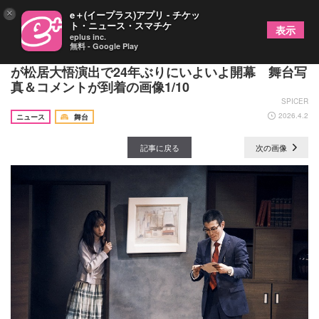
×
e＋(イープラス)アプリ - チケッ
ト・ニュース・スマチケ
表示
eplus inc.
無料 - Google Play
玉置玲央・前田敦子ら出演、長塚圭史作『ポルノ』
が松居大悟演出で24年ぶりにいよいよ開幕 舞台写
真＆コメントが到着の画像1/10
SPICER
2026.4.2
ニュース
舞台
記事に戻る
次の画像