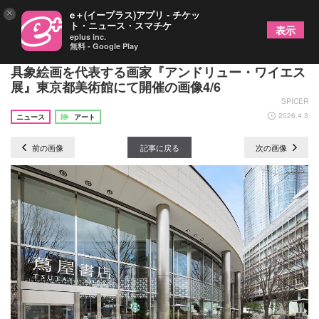
×
e＋(イープラス)アプリ - チケッ
ト・ニュース・スマチケ
表示
eplus inc.
無料 - Google Play
吉瀬美智子が音声ガイドに初挑戦 20世紀アメリカ
具象絵画を代表する画家『アンドリュー・ワイエス
展』東京都美術館にて開催の画像4/6
SPICER
2026.4.3
ニュース
アート
前の画像
記事に戻る
次の画像