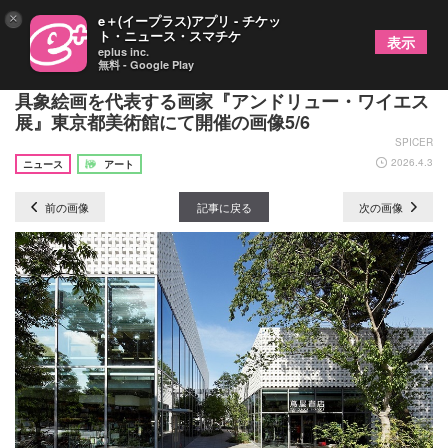
×
e＋(イープラス)アプリ - チケッ
ト・ニュース・スマチケ
表示
eplus inc.
無料 - Google Play
吉瀬美智子が音声ガイドに初挑戦 20世紀アメリカ
具象絵画を代表する画家『アンドリュー・ワイエス
展』東京都美術館にて開催の画像5/6
SPICER
2026.4.3
ニュース
アート
前の画像
記事に戻る
次の画像