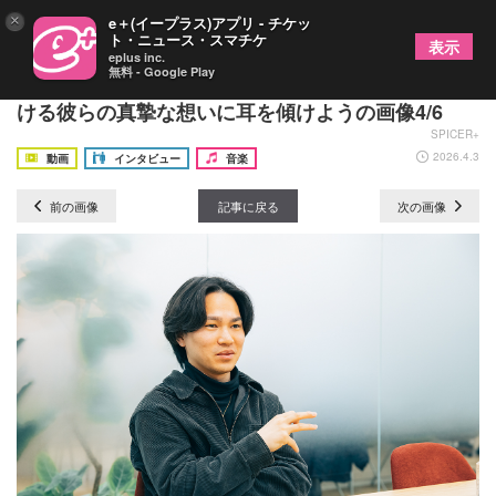
×
e＋(イープラス)アプリ - チケッ
ト・ニュース・スマチケ
表示
eplus inc.
無料 - Google Play
TENSONG、どストレートに”売れたい”と言っての
ける彼らの真摯な想いに耳を傾けようの画像4/6
SPICER+
2026.4.3
動画
インタビュー
音楽
前の画像
記事に戻る
次の画像