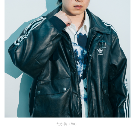
たか坊（Vo）