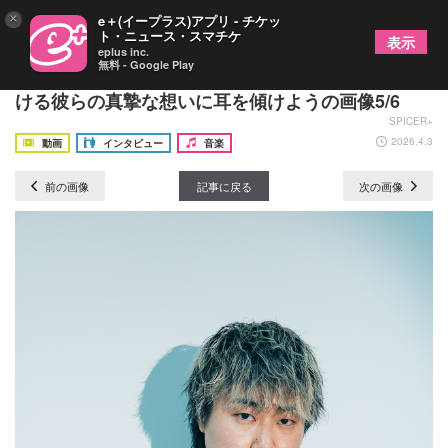
×
e＋(イープラス)アプリ - チケッ
ト・ニュース・スマチケ
表示
eplus inc.
無料 - Google Play
TENSONG、どストレートに”売れたい”と言っての
ける彼らの真摯な想いに耳を傾けようの画像5/6
SPICER+
2026.4.3
動画
インタビュー
音楽
前の画像
記事に戻る
次の画像