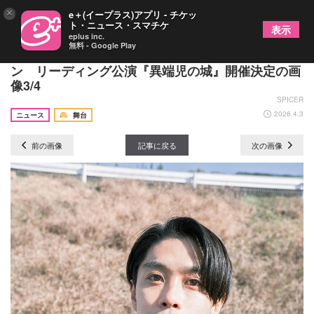
×
e＋(イープラス)アプリ - チケッ
ト・ニュース・スマチケ
表示
eplus inc.
無料 - Google Play
青谷明日香×結城洋平、異色の演劇コラボレーショ
ン リーディング公演『異端児の城』開催決定の画
像3/4
SPICER
2026.4.3
ニュース
舞台
前の画像
記事に戻る
次の画像