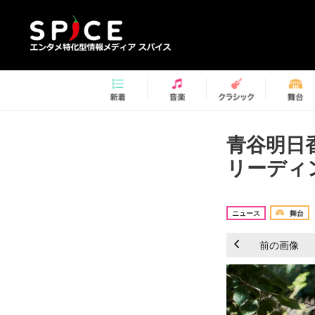
青谷明日
リーディ
ニュース
舞台
前の画像