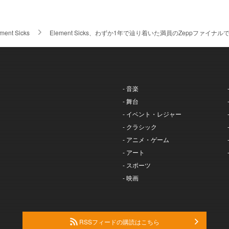
ment Sicks
Element Sicks、わずか1年で辿り着いた満員のZeppファイ
- 音楽
- 舞台
- イベント・レジャー
- クラシック
- アニメ・ゲーム
- アート
- スポーツ
- 映画
RSSフィードの購読はこちら