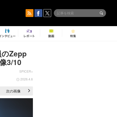
のZepp
3/10
SPICER+
2026.4.6
次の画像