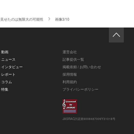
ナルで見せたのは無限大の可能性
画像3/10
- 動画
運営会社
- ニュース
記事提供一覧
- インタビュー
掲載依頼 / お問い合わせ
- レポート
採用情報
- コラム
利用規約
- 特集
プライバシーポリシー
JASRAC許諾第9008487009Y31018号