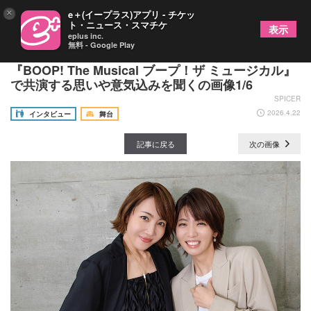
×
e＋(イープラス)アプリ - チケッ
ト・ニュース・スマチケ
表示
eplus inc.
無料 - Google Play
礼真琴と柚希礼音が揃ったら大嵐になるかも
『BOOP! The Musical ブープ！ザ ミュージカル』
で共演する思いや意気込みを聞くの画像1/6
SPICER
2026.4.22
インタビュー
舞台
記事に戻る
次の画像