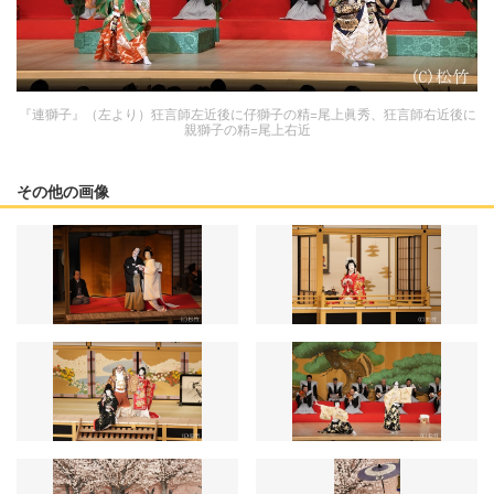
『連獅子』（左より）狂言師左近後に仔獅子の精=尾上眞秀、狂言師右近後に
親獅子の精=尾上右近
その他の画像