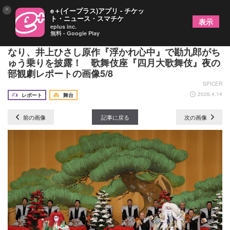
×
e＋(イープラス)アプリ - チケッ
ト・ニュース・スマチケ
表示
eplus inc.
無料 - Google Play
時蔵が八重垣姫の恋心を描き、右近と眞秀が獅子と
なり、井上ひさし原作『浮かれ心中』で勘九郎がち
ゅう乗りを披露！ 歌舞伎座『四月大歌舞伎』夜の
部観劇レポートの画像5/8
SPICER
2026.4.14
レポート
舞台
前の画像
記事に戻る
次の画像