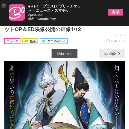
×
e＋(イープラス)アプリ - チケッ
ト・ニュース・スマチケ
表示
eplus inc.
無料 - Google Play
TVアニメ『とんがり帽子のアトリエ』ノンクレジ
ットOP＆ED映像公開の画像1/12
SPICER
2026.4.14
ニュース
動画
アニメ/ゲーム
記事に戻る
次の画像