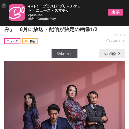
×
e＋(イープラス)アプリ - チケッ
ト・ニュース・スマチケ
表示
eplus inc.
無料 - Google Play
三谷幸喜作・演出、小栗旬ら出演の『いのこりぐ
み』 6月に放送・配信が決定の画像1/2
SPICER
2026.4.18
ニュース
舞台
記事に戻る
次の画像