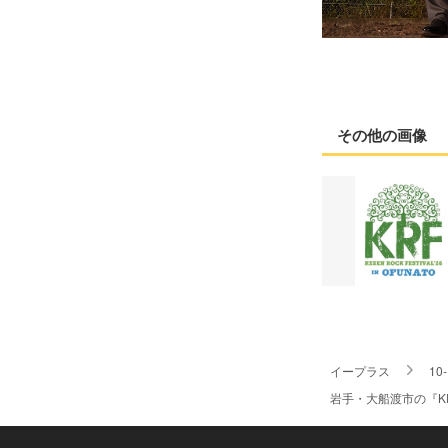
その他の画像
イープラス
10
岩手・大船渡市の『KESEN