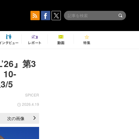
’26』第3
10-
3/5
SPICER
2026.4.19
次の画像