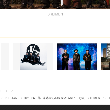
BREIMEN
-FEET
 ROCK FESTIVAL’26』第3弾発表でJUN SKY WALKER(S)、BREIMEN、10-F