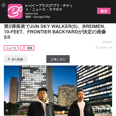
×
e＋(イープラス)アプリ - チケッ
ト・ニュース・スマチケ
表示
eplus inc.
無料 - Google Play
岩手・大船渡市の『KESEN ROCK FESTIVAL’26』
第3弾発表でJUN SKY WALKER(S)、BREIMEN、
10-FEET、FRONTIER BACKYARDが決定の画像
5/5
SPICER
2026.4.19
ニュース
音楽
前の画像
記事に戻る