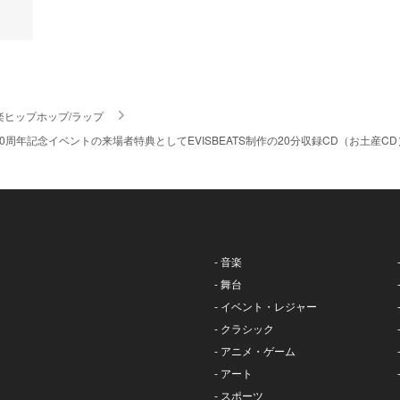
楽ヒップホップ/ラップ
設立40周年記念イベントの来場者特典としてEVISBEATS制作の20分収録CD（お土
- 音楽
- 舞台
- イベント・レジャー
- クラシック
- アニメ・ゲーム
- アート
- スポーツ