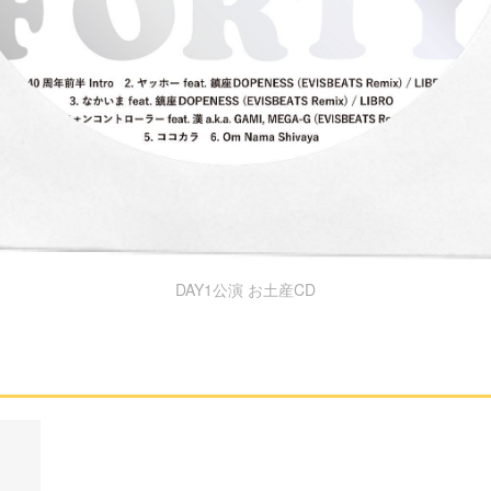
DAY1公演 お土産CD