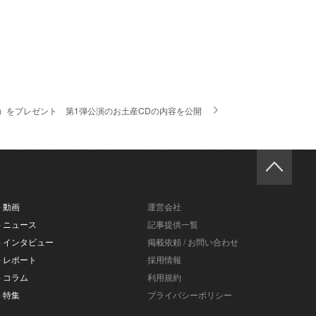
産CD）をプレゼント 第1弾公演のお土産CDの内容を公開
- 動画
運営会社
- ニュース
記事提供一覧
- インタビュー
掲載依頼 / お問い合わせ
- レポート
採用情報
- コラム
利用規約
- 特集
プライバシーポリシー