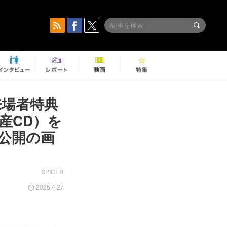
来場者特典
土産CD）を
公開の画
SPICER
2026.4.27