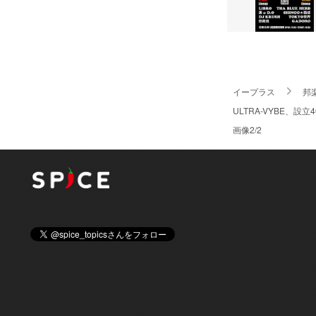
イープラス
邦
ULTRA-VYBE、
画像2/2