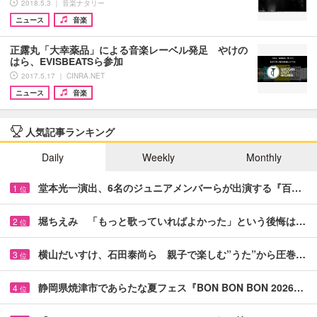
2018.5.3 ｜ 音楽ナタリー
ニュース
音楽
正露丸「大幸薬品」による音楽レーベル発足 やけの
はら、EVISBEATSら参加
2017.5.17 ｜ CINRA.NET
ニュース
音楽
人気記事ランキング
Daily
Weekly
Monthly
堂本光一演出、6名のジュニアメンバーらが出演する『百…
1
位
堀ちえみ 「もっと歌っていればよかった」という後悔は…
2
位
横山だいすけ、石田泰尚ら 親子で楽しむ”うた”から圧巻…
3
位
静岡県焼津市であらたな夏フェス『BON BON BON 2026…
4
位