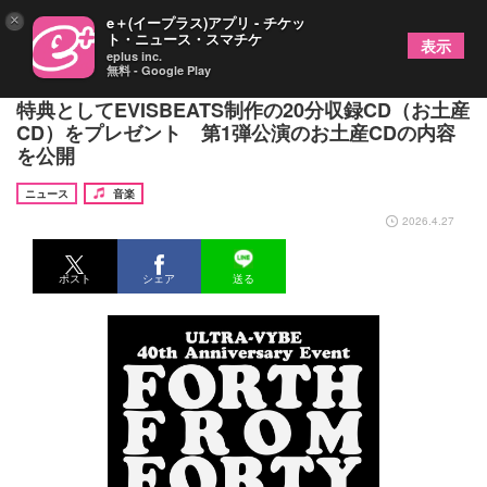
×
e＋(イープラス)アプリ - チケッ
ト・ニュース・スマチケ
表示
eplus inc.
無料 - Google Play
ULTRA-VYBE、設立40周年記念イベントの来場者
特典としてEVISBEATS制作の20分収録CD（お土産
CD）をプレゼント 第1弾公演のお土産CDの内容
を公開
ニュース
音楽
2026.4.27
ポスト
シェア
送る