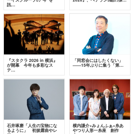
訊…
『スタクラ 2026 in 横浜』
「同窓会にはしたくない」
が開幕 今年も多彩なス
――15年ぶりに集う「第…
テ…
石井琢磨「人生の宝物にな
横内謙介×みょんふぁ×糸あ
るように」 初披露曲やレ
やつり人形一糸座 創作