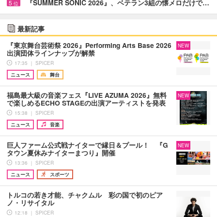
『SUMMER SONIC 2026』、ベテラン3組の懐メロだけで…
5
位
最新記事
『東京舞台芸術祭 2026』Performing Arts Base 2026
NEW
出演団体ラインナップが解禁
17:35 ｜ SPICER
ニュース
舞台
福島最大級の音楽フェス『LIVE AZUMA 2026』無料
NEW
で楽しめるECHO STAGEの出演アーティストを発表
15:38 ｜ SPICER
ニュース
音楽
巨人ファーム公式戦ナイターで縁日＆プール！ 『G
NEW
タウン夏休みナイターまつり』開催
13:36 ｜ SPICER
ニュース
スポーツ
トルコの若き才能、チャクムル 彩の国で初のピア
ノ・リサイタル
12:18 ｜ SPICER