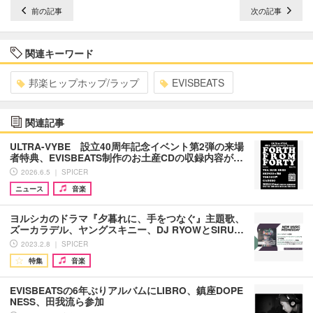
前の記事
次の記事
関連キーワード
邦楽ヒップホップ/ラップ
EVISBEATS
関連記事
ULTRA-VYBE 設立40周年記念イベント第2弾の来場
者特典、EVISBEATS制作のお土産CDの収録内容が…
2026.6.5 ｜ SPICER
ニュース
音楽
ヨルシカのドラマ『夕暮れに、手をつなぐ』主題歌、
ズーカラデル、ヤングスキニー、DJ RYOWとSIRU…
2023.2.8 ｜ SPICER
特集
音楽
EVISBEATSの6年ぶりアルバムにLIBRO、鎮座DOPE
NESS、田我流ら参加