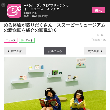
×
e＋(イープラス)アプリ - チケッ
ト・ニュース・スマチケ
表示
eplus inc.
無料 - Google Play
かわいいスヌーピーたちに癒されながら家族で楽し
める体験が盛りだくさん スヌーピーミュージアム
の新企画を紹介の画像2/16
SPICER
2026.4.27
ニュース
アート
前の画像
記事に戻る
次の画像