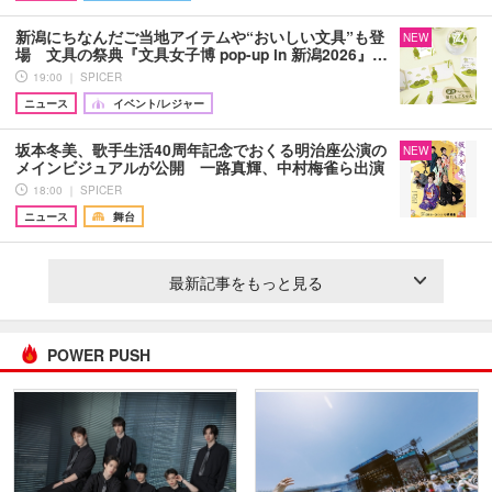
新潟にちなんだご当地アイテムや“おいしい文具”も登
NEW
場 文具の祭典『文具女子博 pop-up in 新潟2026』…
19:00 ｜ SPICER
ニュース
イベント/レジャー
坂本冬美、歌手生活40周年記念でおくる明治座公演の
NEW
メインビジュアルが公開 一路真輝、中村梅雀ら出演
18:00 ｜ SPICER
ニュース
舞台
最新記事をもっと見る
POWER PUSH