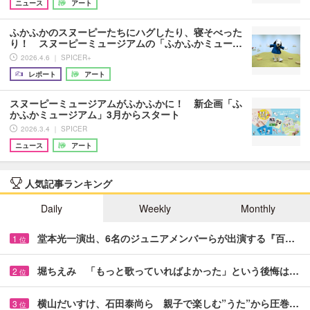
ニュース
アート
ふかふかのスヌーピーたちにハグしたり、寝そべった
り！ スヌーピーミュージアムの「ふかふかミュー…
2026.4.6 ｜ SPICER+
レポート
アート
スヌーピーミュージアムがふかふかに！ 新企画「ふ
かふかミュージアム」3月からスタート
2026.3.4 ｜ SPICER
ニュース
アート
人気記事ランキング
Daily
Weekly
Monthly
堂本光一演出、6名のジュニアメンバーらが出演する『百…
1
位
堀ちえみ 「もっと歌っていればよかった」という後悔は…
2
位
横山だいすけ、石田泰尚ら 親子で楽しむ”うた”から圧巻…
3
位