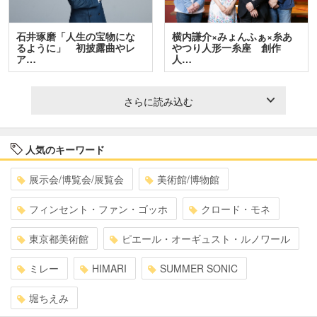
石井琢磨「人生の宝物にな
横内謙介×みょんふぁ×糸あ
るように」 初披露曲やレ
やつり人形一糸座 創作
ア…
人…
さらに読み込む
人気のキーワード
展示会/博覧会/展覧会
美術館/博物館
フィンセント・ファン・ゴッホ
クロード・モネ
東京都美術館
ピエール・オーギュスト・ルノワール
ミレー
HIMARI
SUMMER SONIC
堀ちえみ