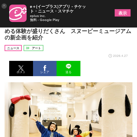
×
e＋(イープラス)アプリ - チケッ
ト・ニュース・スマチケ
表示
eplus inc.
無料 - Google Play
かわいいスヌーピーたちに癒されながら家族で楽し
める体験が盛りだくさん スヌーピーミュージアム
の新企画を紹介
ニュース
アート
2026.4.27
ポスト
シェア
送る