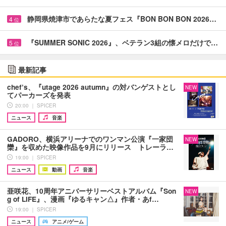
静岡県焼津市であらたな夏フェス『BON BON BON 2026…
4
位
『SUMMER SONIC 2026』、ベテラン3組の懐メロだけで…
5
位
最新記事
chef’s、『utage 2026 autumn』の対バンゲストとし
NEW
てパーカーズを発表
20:00 ｜ SPICER
ニュース
音楽
GADORO、横浜アリーナでのワンマン公演『一家団
NEW
欒』を収めた映像作品を9月にリリース トレーラ…
19:00 ｜ SPICER
ニュース
動画
音楽
亜咲花、10周年アニバーサリーベストアルバム『Son
NEW
g of LIFE』、漫画『ゆるキャン△』作者・あf…
19:00 ｜ SPICER
ニュース
アニメ/ゲーム