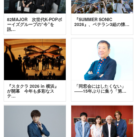
82MAJOR 次世代K-POPボ
『SUMMER SONIC
ーイズグループの“今”を
2026』、ベテラン3組の懐…
訊…
『スタクラ 2026 in 横浜』
「同窓会にはしたくない」
が開幕 今年も多彩なス
――15年ぶりに集う「第…
テ…