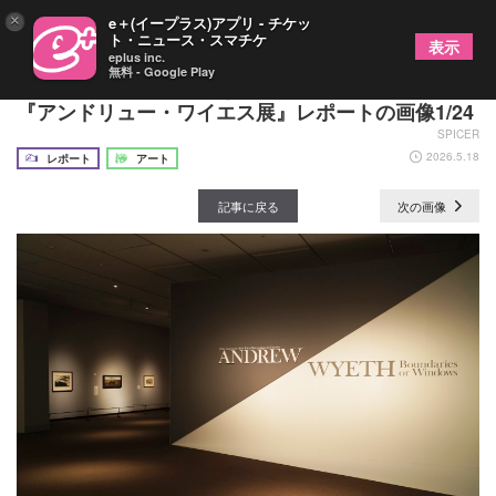
×
e＋(イープラス)アプリ - チケッ
ト・ニュース・スマチケ
表示
eplus inc.
無料 - Google Play
日本で17年ぶり、新たな視点で魅せる待望の回顧展
『アンドリュー・ワイエス展』レポートの画像1/24
SPICER
2026.5.18
レポート
アート
記事に戻る
次の画像