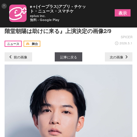
×
e＋(イープラス)アプリ - チケッ
ト・ニュース・スマチケ
表示
eplus inc.
無料 - Google Play
千葉雄大主演、モチロンプロデュース最新舞台『二
階堂朝陽は助けに来る』上演決定の画像2/9
SPICER
2026.5.1
ニュース
舞台
前の画像
記事に戻る
次の画像