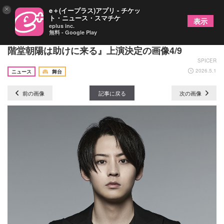
×
e＋(イープラス)アプリ - チケッ
ト・ニュース・スマチケ
表示
eplus inc.
無料 - Google Play
千葉雄大主演、モチロンプロデュース最新舞台『二
階堂朝陽は助けに来る』上演決定の画像4/9
SPICER
2026.5.1
ニュース
舞台
前の画像
記事に戻る
次の画像