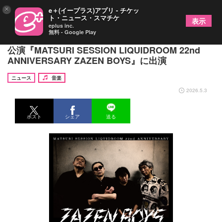
×
e＋(イープラス)アプリ - チケッ
ト・ニュース・スマチケ
表示
eplus inc.
無料 - Google Play
ZAZEN BOYS、恵比寿LIQUIDROOMの22周年記念
公演『MATSURI SESSION LIQUIDROOM 22nd
ANNIVERSARY ZAZEN BOYS』に出演
ニュース
音楽
2026.5.3
ポスト
シェア
送る