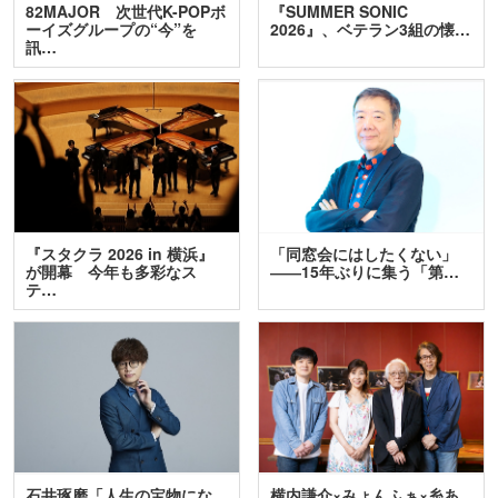
82MAJOR 次世代K-POPボ
『SUMMER SONIC
ーイズグループの“今”を
2026』、ベテラン3組の懐…
訊…
『スタクラ 2026 in 横浜』
「同窓会にはしたくない」
が開幕 今年も多彩なス
――15年ぶりに集う「第…
テ…
石井琢磨「人生の宝物にな
横内謙介×みょんふぁ×糸あ