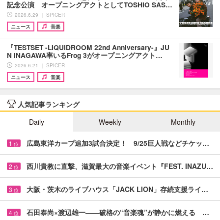
記念公演 オープニングアクトとしてTOSHIO SAS…
2026.6.29 ｜ SPICER
ニュース
音楽
『TESTSET -LIQUIDROOM 22nd Anniversary-』JU
N INAGAWA率いるFrog 3がオープニングアクト…
2026.6.21 ｜ SPICER
ニュース
音楽
人気記事ランキング
Daily
Weekly
Monthly
広島東洋カープ追加3試合決定！ 9/25巨人戦などチケッ…
1
位
西川貴教に直撃、滋賀最大の音楽イベント『FEST. INAZU…
2
位
大阪・茨木のライブハウス「JACK LION」存続支援ライ…
3
位
石田泰尚×渡辺雄一――破格の“音楽魂”が静かに燃える …
4
位