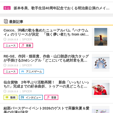
坂本冬美、歌手生活40周年記念でおくる明治座公演のメイ…
5
位
最新記事
Cocco、沖縄の歌を集めたニューアルバム『ハナウム
イ』のリリースが決定 「強く儚い者たち from oki…
2026.8.8 ｜ SPICER
ニュース
音楽
RE-GE、作詞・畑亜貴、作曲・山口朗彦の強力タッグ
が手掛ける2ndシングル「どこにいても絶対君を見…
2026.8.8 ｜ SPICER
ニュース
アニメ/ゲーム
仙台貨物 2年半ぶり活動再開！ 新曲「いっち! いっ
ち!!」完成までの紆余曲折、トゥアーの見どころと…
2026.8.8 ｜ SPICER
動画
インタビュー
音楽
結那バースデーイベント2026のゲストで斉藤朱夏＆愛
美の出演が決定