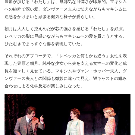
豊原が演じる「わたし」は、無邪気な可憐さが印象的。マキシム
への純粋で深い愛、ダンヴァース夫人に怯えながらもマキシムに
迷惑をかけまいと頑張る健気な様子が愛らしい。
朝月は大人しく控えめだが芯の強さを感じる「わたし」を好演。
レベッカの影に戸惑いながらもマキシムへの愛を貫こうとする、
ひたむきでまっすぐな姿を表現していた。
それぞれのアプローチで、「レベッカと何もかも違う」女性を表
現した豊原と朝月。純朴な少女から夫を支える女性への変化と成
長を凛々しく見せている。マキシムやヴァン・ホッパー夫人、ダ
ンヴァース夫人との関係も微妙に違って見え、Wキャストの組み
合わせによる化学反応が楽しみになった。