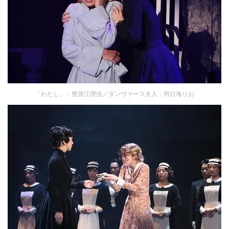
「わたし」：豊原江理佳／ダンヴァース夫人：明日海りお