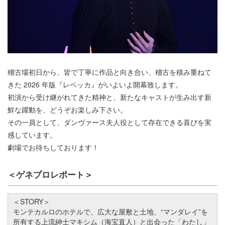
稽古場初日から、皆で丁寧に作品と向き合い、稽古を積み重ねて
きた 2026 年版『レベッカ』がいよいよ開幕致します。
初演から受け継がれてきた精神と、新たなキャストが生み出す新
鮮な躍動を、どうぞお楽しみ下さい。
その一員として、ダンヴァース夫人役として存在できる喜びを実
感しています。
劇場でお待ちしております！
＜ゲネプロレポート＞
＜STORY＞
モンテカルロのホテルで、広大な屋敷と土地、“マンダレイ”を
所有する上流紳士マキシム（海宝直人）と出会った「わたし」