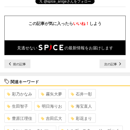
この記事が気に入ったら
いいね！
しよう
見逃せない
の最新情報をお届けします
前の記事
次の記事
関連キーワード
彩乃かなみ
霧矢大夢
石井一彰
生田智子
明日海りお
海宝直人
豊原江理佳
吉田広大
彩花まり