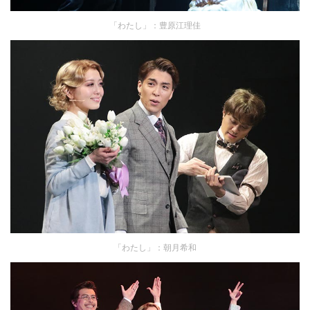
「わたし」：豊原江理佳
「わたし」：朝月希和