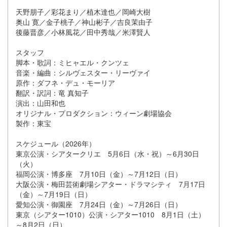
天野朋⼦／彩花まり／植⽊達也／岡崎⼤樹
奥⼭ 寛／⾦⼦桃⼦／神⼭彬⼦／吉良茉由⼦
後藤晋彦／⼩林⾵花／⽥中秀哉／⽶澤賢⼈
スタッフ
脚本・歌詞：ミヒャエル・クンツェ
音楽・編曲：シルヴェスター・リーヴァイ
原作：ダフネ・デュ・モーリア
翻訳・訳詞：竜 真知子
演出：山田和也
オリジナル・プロダクション：ウィーン劇場協会
製作：東宝
スケジュール（2026年）
東京公演・シアタークリエ 5月6日（水・祝）～6月30日
（火）
福岡公演・博多座 7月10日（金）～7月12日（日）
大阪公演・梅田芸術劇場シアター・ドラマシティ 7月17日
（金）～7月19日（日）
愛知公演・御園座 7月24日（金）～7月26日（日）
東京（シアター1010）公演・シアター1010 8月1日（土）
～8月2日（日）