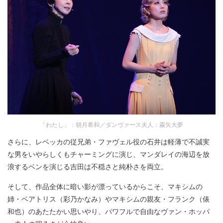
「わたし」：朝月希和／ダンヴァース夫人：霧矢大夢
さらに、レベッカの従兄弟・ファヴェル役の石井は軽薄で不誠実
な男をいやらしくもチャーミングに演じ、マンダレイの海辺を放
浪するベンを演じる吉田は不穏さと純朴さを両立。
そして、作品全体に暗い影が漂っているからこそ、マキシムの
姉・ベアトリス（彩乃かなみ）やマキシムの親友・フランク（俵
和也）のあたたかい思いやり、パワフルで自由なヴァン・ホッパ