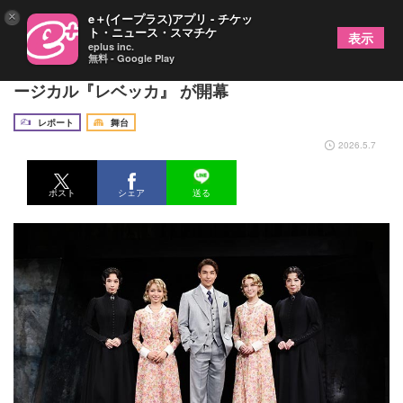
×
e＋(イープラス)アプリ - チケッ
ト・ニュース・スマチケ
表示
eplus inc.
無料 - Google Play
キャストを一新、海宝直人らが人気作に挑む ミュ
ージカル『レベッカ』 が開幕
レポート
舞台
2026.5.7
ポスト
シェア
送る