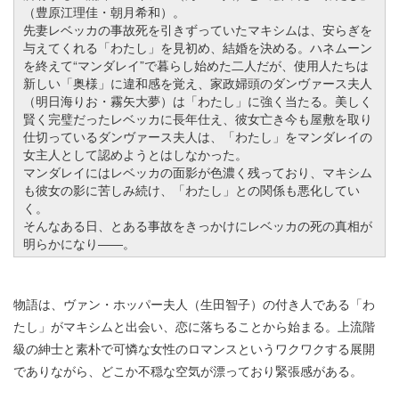
（豊原江理佳・朝月希和）。
先妻レベッカの事故死を引きずっていたマキシムは、安らぎを
与えてくれる「わたし」を見初め、結婚を決める。ハネムーン
を終えて“マンダレイ”で暮らし始めた二人だが、使用人たちは
新しい「奥様」に違和感を覚え、家政婦頭のダンヴァース夫人
（明日海りお・霧矢大夢）は「わたし」に強く当たる。美しく
賢く完璧だったレベッカに長年仕え、彼女亡き今も屋敷を取り
仕切っているダンヴァース夫人は、「わたし」をマンダレイの
女主人として認めようとはしなかった。
マンダレイにはレベッカの面影が色濃く残っており、マキシム
も彼女の影に苦しみ続け、「わたし」との関係も悪化してい
く。
そんなある日、とある事故をきっかけにレベッカの死の真相が
明らかになり――。
物語は、ヴァン・ホッパー夫人（生田智子）の付き人である「わ
たし」がマキシムと出会い、恋に落ちることから始まる。上流階
級の紳士と素朴で可憐な女性のロマンスというワクワクする展開
でありながら、どこか不穏な空気が漂っており緊張感がある。