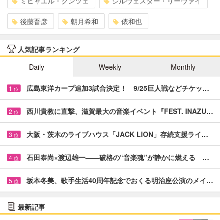
ミヒャエル・クンツェ
シルヴェスター・リーヴァイ
後藤晋彦
朝月希和
俵和也
人気記事ランキング
Daily
Weekly
Monthly
広島東洋カープ追加3試合決定！ 9/25巨人戦などチケッ…
1
位
西川貴教に直撃、滋賀最大の音楽イベント『FEST. INAZU…
2
位
大阪・茨木のライブハウス「JACK LION」存続支援ライ…
3
位
石田泰尚×渡辺雄一――破格の“音楽魂”が静かに燃える …
4
位
坂本冬美、歌手生活40周年記念でおくる明治座公演のメイ…
5
位
最新記事