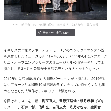
左から明日海りお、豊原江理佳、海宝直人、朝月希和、霧矢大夢
画像を全て表示（23件）
イギリスの作家ダフネ・デュ・モーリアのゴシックロマンス小説
を原作とした
ミュージカル『レベッカ』
。2008年4月にシアターク
リエ・オープニングシリーズのミュージカル公演第一弾として上
演され、約3ヶ月の公演が全日程完売という大ヒットとなった。
2010年には帝国劇場でも大劇場バージョンが上演され、2019年に
はシアタークリエ開場10周年記念ラインナップの締めくくりを務
めるなどした人気作が、7年ぶりに上演される。
今回はキャストを一新。
海宝直人、豊原江理佳・朝月希和
（Wキ
ャスト）、
石井一彰、俵和也、吉田広大、彩乃かなみ、生田智