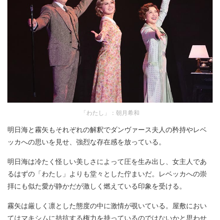
「わたし」：朝月希和
明日海と霧矢もそれぞれの解釈でダンヴァース夫人の矜持やレベ
ッカへの思いを見せ、強烈な存在感を放っている。
明日海は冷たく怪しい美しさによって圧を生み出し、女主人であ
るはずの「わたし」よりも堂々とした佇まいだ。レベッカへの崇
拝にも似た愛が静かだが激しく燃えている印象を受ける。
霧矢は厳しく凛とした態度の中に激情が覗いている。屋敷におい
てはマキシムに拮抗する権力を持っているのではないかと思わせ