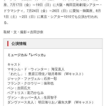
座、7月17日（金）～19日（日）に大阪・梅田芸術劇場シアター・
ドラマシティ、7月24日（金）～26日（日）に愛知・御園座、8月
1日（土）～2日（日）に東京・シアター1010でも公演が行われ
る。
取材・文・撮影＝吉田沙奈
公演情報
ミュージカル『レベッカ』
キャスト
マキシム・ド・ウィンター： 海宝直人
「わたし」： 豊原江理佳／朝月希和 （Wキャスト）
ジャック・ファヴェル：石井一彰
フランク・クロウリー：俵和也
ベン：吉田広大
ベアトリス：彩乃かなみ
ヴァン・ホッパー夫人：生田智子
ダンヴァース夫人： 明日海りお／霧矢大夢 （Wキャスト）