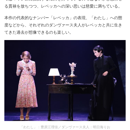
る貫禄を放ちつつ、レベッカへの深い思いは慈愛に満ちている。
本作の代表的なナンバー「レベッカ」の表現、「わたし」への態
度などから、それぞれのダンヴァース夫人がレベッカと共に生き
てきた過去が想像できるのも楽しい。
「わたし」：豊原江理佳／ダンヴァース夫人：明日海りお