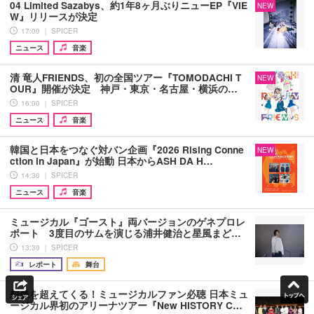
04 Limited Sazabys、約1年8ヶ月ぶりニューEP『VIE
NEW
W』リリースが決定
17:00 ｜ SPICER
ニュース
音楽
清 竜人FRIENDS、初の全国ツアー『TOMODACHI T
NEW
OUR』開催が決定 神戸・東京・名古屋・横浜の…
16:00 ｜ SPICER
ニュース
音楽
韓国と日本をつなぐ対バン企画『2026 Rising Conne
NEW
ction in Japan』が始動 日本からASH DA H…
14:30 ｜ SPICER
ニュース
音楽
ミュージカル『ゴースト』両バージョンのゲネプロレ
ポート 3度目のサムを演じる浦井健治と星風まど…
13:30 ｜ SPICER
レポート
舞台
想像を超えてくる！ミュージカルファン必聴 日本ミュ
ージカル界初のアリーナツアー『New HISTORY C…