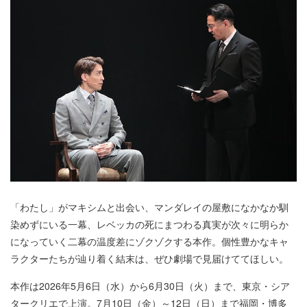
「わたし」がマキシムと出会い、マンダレイの屋敷になかなか馴
染めずにいる一幕、レベッカの死にまつわる真実が次々に明らか
になっていく二幕の温度差にゾクゾクする本作。個性豊かなキャ
ラクターたちが辿り着く結末は、ぜひ劇場で見届けててほしい。
本作は2026年5月6日（水）から6月30日（火）まで、東京・シア
タークリエで上演。7月10日（金）～12日（日）まで福岡・博多