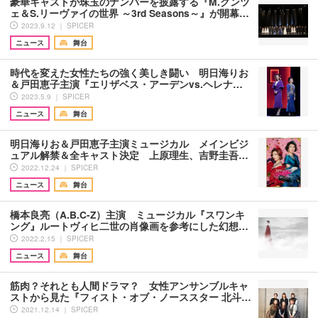
豪華キャストが珠玉のナンバーを披露する『M.クンツ
ェ＆S.リーヴァイの世界 ～3rd Seasons～』が開幕…
2023.9.12 ｜ SPICER
ニュース
舞台
時代を変えた女性たちの強く美しき闘い 明日海りお
＆戸田恵子主演『エリザベス・アーデンvs.ヘレナ…
2023.5.9 ｜ SPICER
ニュース
舞台
明日海りお＆戸田恵子主演ミュージカル メインビジ
ュアル解禁＆全キャスト決定 上原理生、吉野圭吾…
2022.12.24 ｜ SPICER
ニュース
舞台
橋本良亮（A.B.C-Z）主演 ミュージカル『スワンキ
ング』ルートヴィヒ二世の肖像画を参考にした幻想…
2022.2.15 ｜ SPICER
ニュース
舞台
筋肉？それとも人間ドラマ？ 女性アンサンブルキャ
ストから見た『フィスト・オブ・ノーススター 北斗…
2021.12.14 ｜ SPICER