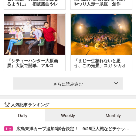
るように」 初披露曲やレ
やつり人形一糸座 創作
ア…
人…
『シティーハンター大原画
「まじ一生忘れないと思
展』大阪で開幕、アルコ
う、この光景」スガ シカオ
＆…
と…
さらに読み込む
人気記事ランキング
Daily
Weekly
Monthly
広島東洋カープ追加3試合決定！ 9/25巨人戦などチケッ…
1
位