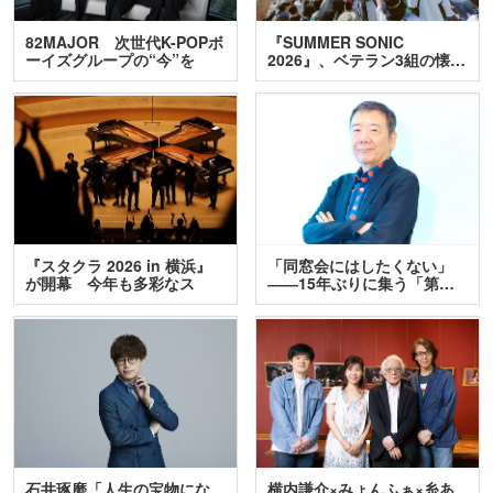
82MAJOR 次世代K-POPボ
『SUMMER SONIC
ーイズグループの“今”を
2026』、ベテラン3組の懐…
訊…
『スタクラ 2026 in 横浜』
「同窓会にはしたくない」
が開幕 今年も多彩なス
――15年ぶりに集う「第…
テ…
石井琢磨「人生の宝物にな
横内謙介×みょんふぁ×糸あ