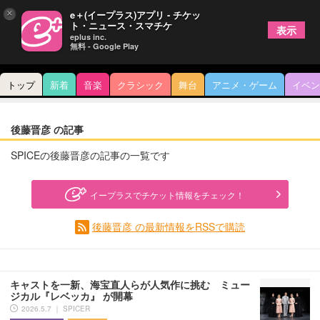
×
e＋(イープラス)アプリ - チケッ
ト・ニュース・スマチケ
表示
eplus inc.
無料 - Google Play
トップ
新着
音楽
クラシック
舞台
アニメ・ゲーム
イベン
後藤晋彦 の記事
SPICEの後藤晋彦の記事の一覧です
イープラスでチケット情報をチェック！
後藤晋彦 の最新情報をRSSで購読
キャストを一新、海宝直人らが人気作に挑む ミュー
ジカル『レベッカ』 が開幕
2026.5.7 ｜ SPICER