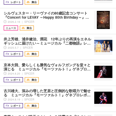
レポート
舞台
シルヴェスター・リーヴァイの80歳記念コンサート
『Concert for LEVAY ～Happy 80th Birthday～』…
2026.2.16 ｜ SPICER
ニュース
舞台
井上芳雄、浦井健治、潤花 12年ぶりの再演をエネル
ギッシュに届けたい～ミュージカル『二都物語』レ…
2025.5.7 ｜ SPICER
レポート
舞台
京本大我、愛らしくも勝気なヴォルフガングを堂々と
演じる ミュージカル『モーツァルト！』ゲネプロ…
2024.8.20 ｜ SPICER
レポート
舞台
古川雄大、深みの増した芝居と圧倒的な歌唱力で魅せ
る ミュージカル『モーツァルト！』ゲネプロレポ…
2024.8.19 ｜ SPICER
レポート
舞台