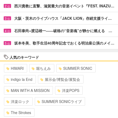
西川貴教に直撃、滋賀最大の音楽イベント『FEST. INAZU…
2
位
大阪・茨木のライブハウス「JACK LION」存続支援ライ…
3
位
石田泰尚×渡辺雄一――破格の“音楽魂”が静かに燃える …
4
位
坂本冬美、歌手生活40周年記念でおくる明治座公演のメイ…
5
位
人気のキーワード
HIMARI
堀ちえみ
SUMMER SONIC
indigo la End
展示会/博覧会/展覧会
MAN WITH A MISSION
洋楽POPS
洋楽ロック
SUMMER SONICライブ
The Strokes