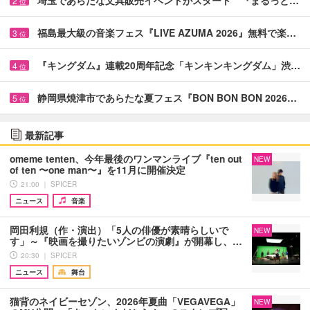
2
位
福島最大級の音楽フェス『LIVE AZUMA 2026』無料で楽…
3
位
『キングダム』連載20周年記念「キンキンキングダム」渋…
4
位
静岡県焼津市であらたな夏フェス『BON BON BON 2026…
5
位
最新記事
omeme tenten、今年最後のワンマンライブ『ten out
NEW
of ten 〜one man〜』を11月に開催決定
21:00 ｜ SPICER
ニュース
音楽
岡田利規（作・演出）「5人の俳優が素晴らしいで
NEW
す」～『映画を撮りたいゾンビの演劇』が開幕し、…
20:30 ｜ SPICER
ニュース
舞台
猫背のネイビーセゾン、2026年夏曲「VEGAVEGA」
NEW