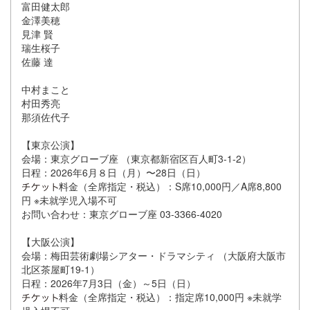
富田健太郎
金澤美穂
見津 賢
瑞生桜子
佐藤 達
中村まこと
村田秀亮
那須佐代子
【東京公演】
会場：東京グローブ座 （東京都新宿区百人町3-1-2）
日程：2026年6月８日（月）〜28日（日）
料金（全席指定・税込）：S席10,000円／A席8,800
円 ※未就学児入場不可
お問い合わせ：東京グローブ座 03-3366-4020
【大阪公演】
会場：梅田芸術劇場シアター・ドラマシティ （大阪府大阪市
北区茶屋町19-1）
日程：2026年7月3日（金）～5日（日）
料金（全席指定・税込）：指定席10,000円 ※未就学