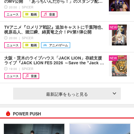
のMV公開 「あっちいんだから！」のスタンプ配…
20:00 ｜ SPICER
ニュース
動画
音楽
TVアニメ『ロメリア戦記』追加キャストに千葉翔也、
NEW
梶原岳人、堀江瞬、綿貫竜之介！PV第1弾公開
20:00 ｜ SPICER
ニュース
動画
アニメ/ゲーム
大阪・茨木のライブハウス「JACK LION」存続支援
NEW
ライブ『JACK LION FES 2026 ～Save the "Jack …
19:00 ｜ SPICER
ニュース
音楽
最新記事をもっと見る
POWER PUSH