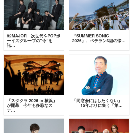
82MAJOR 次世代K-POPボ
『SUMMER SONIC
ーイズグループの“今”を
2026』、ベテラン3組の懐…
訊…
『スタクラ 2026 in 横浜』
「同窓会にはしたくない」
が開幕 今年も多彩なス
――15年ぶりに集う「第…
テ…