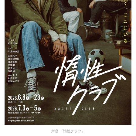
舞台 『惰性クラブ』