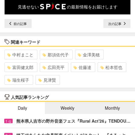
見逃せない
の最新情報をお届けします
前の記事
次の記事
関連キーワード
中村まこと
那須佐代子
金澤美穂
富田健太郎
広田亮平
佐藤達
松本哲也
瑞生桜子
見津賢
人気記事ランキング
Daily
Weekly
Monthly
熊本県人吉市の野外音楽フェス『Rural Act'26』TENDOU…
1
位
埼玉であらたな文具販売イベントがスタート 『まるっと…