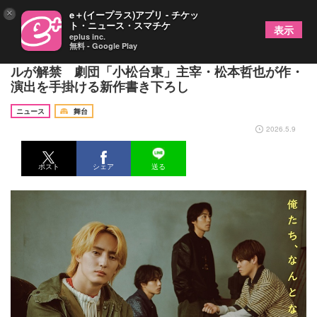
×
e＋(イープラス)アプリ - チケッ
ト・ニュース・スマチケ
表示
eplus inc.
無料 - Google Play
川島如恵留主演、舞台『惰性クラブ』キービジュア
ルが解禁 劇団「小松台東」主宰・松本哲也が作・
演出を手掛ける新作書き下ろし
ニュース
舞台
2026.5.9
ポスト
シェア
送る