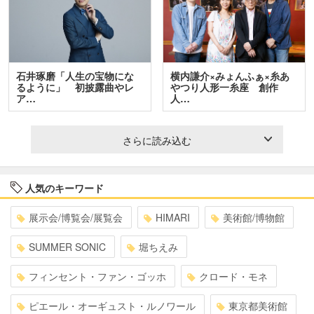
石井琢磨「人生の宝物にな
横内謙介×みょんふぁ×糸あ
るように」 初披露曲やレ
やつり人形一糸座 創作
ア…
人…
さらに読み込む
人気のキーワード
展示会/博覧会/展覧会
HIMARI
美術館/博物館
SUMMER SONIC
堀ちえみ
フィンセント・ファン・ゴッホ
クロード・モネ
ピエール・オーギュスト・ルノワール
東京都美術館