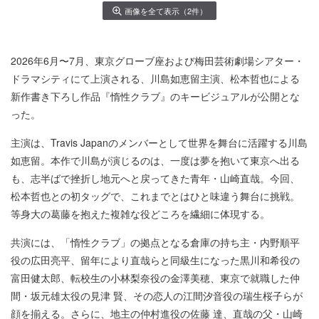
画像を全て表示（2件）
2026年6月〜7月、東京グローブ座および梅田芸術劇場シアター・
ドラマシティにて上演される、川島如恵留主演、松本哲也による
新作書き下ろし作品『惰性クラブ』のキービジュアルが公開とな
った。
主演は、Travis Japanのメンバーとして世界を舞台に活躍する川島
如恵留。本作で川島が演じるのは、一度は夢を抱いて東京へ出る
も、志半ばで挫折し地元へと戻ってきた青年・山崎直哉。今回、
松本哲也との初タッグで、これまでとはひと味違う舞台に挑戦。
等身大の葛藤を抱えた複雑な役どころを繊細に体現する。
共演には、「惰性クラブ」の拠点となる倉庫の持ち主・内野順平
役の広田亮平、留年により直哉らと同級生になった黒川和希役の
富田健太郎、転校生の小林梨奈役の金澤美穂、東京で就職した仲
間・坂元雄太役の見津 賢、その恋⼈の江間汐⾳役の瑞生桜子らが
顔を揃える。さらに、地主の仲村進役の佐藤 達、直哉の父・山崎