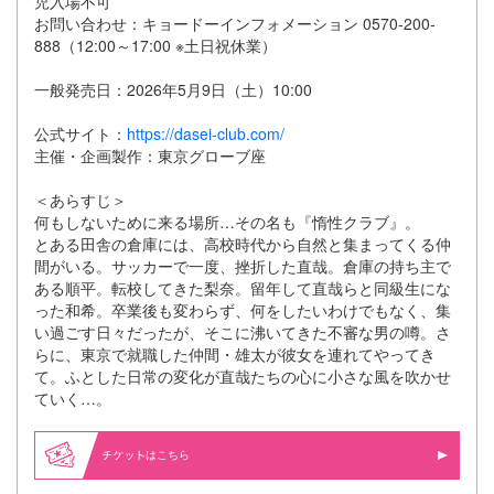
児入場不可
お問い合わせ：キョードーインフォメーション 0570-200-
888（12:00～17:00 ※土日祝休業）
一般発売日：2026年5月9日（土）10:00
公式サイト：
https://dasei-club.com/
主催・企画製作：東京グローブ座
＜あらすじ＞
何もしないために来る場所…その名も『惰性クラブ』。
とある田舎の倉庫には、高校時代から自然と集まってくる仲
間がいる。サッカーで一度、挫折した直哉。倉庫の持ち主で
ある順平。転校してきた梨奈。留年して直哉らと同級生にな
った和希。卒業後も変わらず、何をしたいわけでもなく、集
い過ごす日々だったが、そこに沸いてきた不審な男の噂。さ
らに、東京で就職した仲間・雄太が彼女を連れてやってき
て。ふとした日常の変化が直哉たちの心に小さな風を吹かせ
ていく…。
はこちら