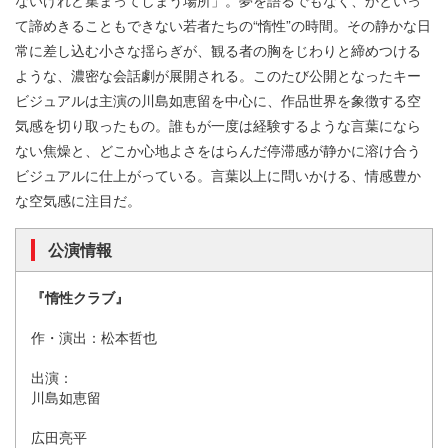
て諦めきることもできない若者たちの“惰性”の時間。その静かな日
常に差し込む小さな揺らぎが、観る者の胸をじわりと締めつける
ような、濃密な会話劇が展開される。このたび公開となったキー
ビジュアルは主演の川島如恵留を中心に、作品世界を象徴する空
気感を切り取ったもの。誰もが一度は経験するような言葉になら
ない焦燥と、どこか心地よさをはらんだ停滞感が静かに溶け合う
ビジュアルに仕上がっている。言葉以上に問いかける、情感豊か
な空気感に注目だ。
公演情報
『惰性クラブ』
作・演出：松本哲也
出演：
川島如恵留
広田亮平