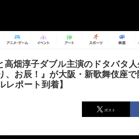
と高畑淳子ダブル主演のドタバタ人
り、お辰！』が大阪・新歌舞伎座で
ルレポート到着】
ポスト