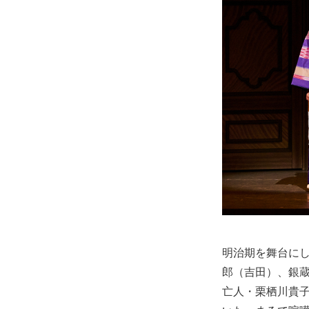
明治期を舞台に
郎（吉田）、銀
亡人・栗栖川貴