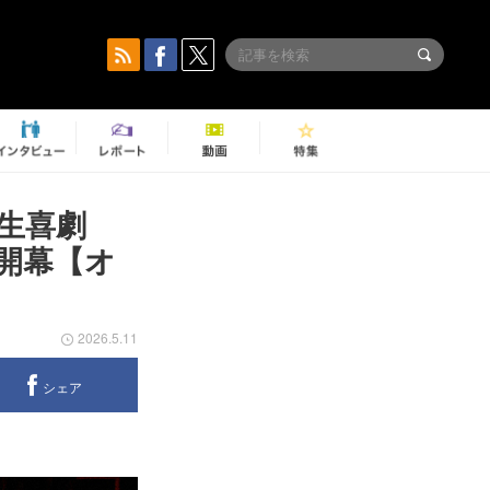
生喜劇
開幕【オ
2026.5.11
シェア