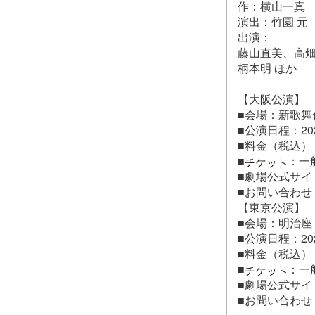
作：横山一真
演出：竹園 元
出演：
藤山直美、高
柄本明 ほか
【大阪公演】
■会場：新歌舞
■公演日程：20
■料金（税込）：1
■
：一
■劇場公式サイ
■お問い合わせ：新
【東京公演】
■会場：明治座
■公演日程：20
■料金（税込）：
■
：一
■劇場公式サイ
■お問い合わせ：明