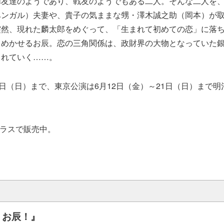
嘩友達のようであり、戦友のようでもある二人。そんな二人を
ベンガル）夫妻や、貴子の気ままな甥・澤木誠之助（岡本）が
突然、現れた麟太郎をめぐって、「生まれて初めての恋」に落
きめかせるお辰。恋の三角関係は、政財界の大物となっていた
じれていく……。
1日（日）まで、東京公演は6月12日（金）～21日（日）まで
ラスで販売中。
、お辰！』