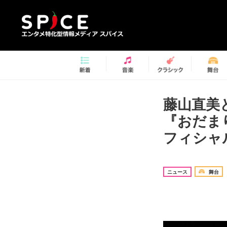
藤山直美
『おだま
フィシャ
ニュース
舞台