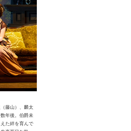
辰（藤山）、麟太
十数年後。伯爵未
超えた絆を育んで