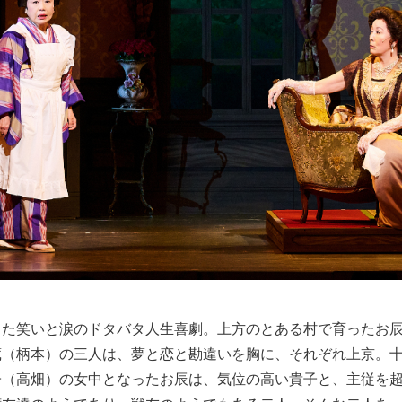
した笑いと涙のドタバタ人生喜劇。上方のとある村で育ったお
蔵（柄本）の三人は、夢と恋と勘違いを胸に、それぞれ上京。
子（高畑）の女中となったお辰は、気位の高い貴子と、主従を