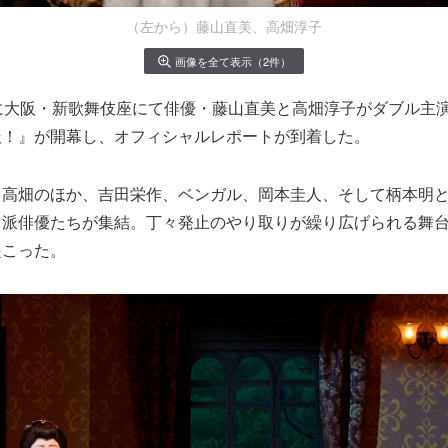
（左から）藤山直美、高畑淳子
画像を全て表示（2件）
に大阪・新歌舞伎座にて俳優・藤山直美と高畑淳子がダブル主
辰！』が開幕し、オフィシャルレポートが到着した。
、高畑のほか、吉田栄作、ベンガル、岡本圭人、そして柄本明
力派俳優たちが集結。丁々発止のやり取りが繰り広げられる舞
起こった。