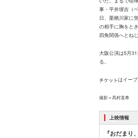
いた。まるで喧
事・平井塀吉（
日、栗栖川家に
の相手に胸をと
四角関係へとね
大阪公演は5月3
る。
はイープ
撮影＝髙村直希
上映情報
『おだまり