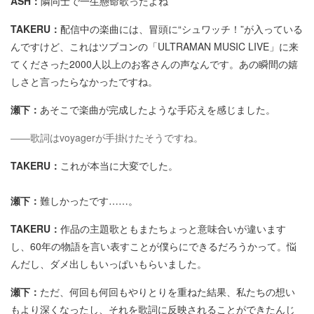
ASH：
隣同士で一生懸命歌ったよね
TAKERU：
配信中の楽曲には、冒頭に“シュワッチ！”が入っている
んですけど、これはツブコンの「ULTRAMAN MUSIC LIVE」に来
てくださった2000人以上のお客さんの声なんです。あの瞬間の嬉
しさと言ったらなかったですね。
瀬下：
あそこで楽曲が完成したような手応えを感じました。
――歌詞はvoyagerが手掛けたそうですね。
TAKERU：
これが本当に大変でした。
瀬下：
難しかったです……。
TAKERU：
作品の主題歌ともまたちょっと意味合いが違います
し、60年の物語を言い表すことが僕らにできるだろうかって。悩
んだし、ダメ出しもいっぱいもらいました。
瀬下：
ただ、何回も何回もやりとりを重ねた結果、私たちの想い
もより深くなったし、それを歌詞に反映されることができたんじ