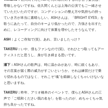
尊敬しかないですね。佐久間くんとは上海の公演でもご一緒させ
ていただいたのですが、コンディションの整え方や気持ちの持っ
ていき方が本当に素晴らしい。ASHさんは、「BRIGHT EYES」を
歌うにあたって、自分のキーより低かったので、力強さを出すた
めに、レコーディングに向けて体重を増やしたそうなんです。
ASH：
よくご存知で(笑)。あれ、言いましたっけ？
TAKERU：
いや、僕もファンなので(笑)。それひとつ取ってもアー
ティストだと思うし、身が引き締まる思いです。
瀬下：
ASHさんの歌声は、時に温かみがあり、時に鋭くもあり、
その言葉が届く際の威力がすごいというか。それは練習だけで乗
り切れるものではなく、それこそ“魂”を鍛錬しなくちゃいけないな
と思いますね。
TAKERU：
昨年、アリオ橋本のイベントで、僕らとASHさんの三
声で「ご唱和ください我の名を!」を歌ったのが、めちゃくちゃ気
持ち良かったですね。