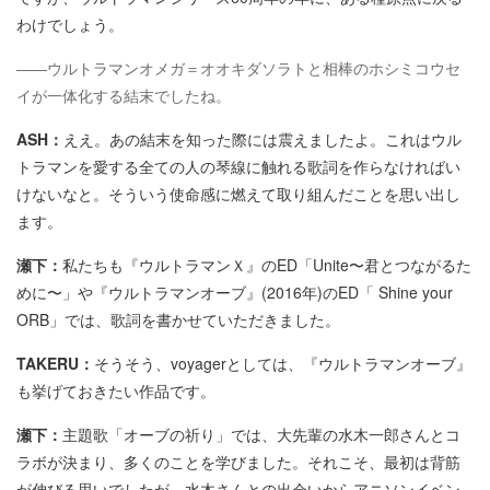
わけでしょう。
――ウルトラマンオメガ＝オオキダソラトと相棒のホシミコウセ
イが一体化する結末でしたね。
ASH：
ええ。あの結末を知った際には震えましたよ。これはウル
トラマンを愛する全ての人の琴線に触れる歌詞を作らなければい
けないなと。そういう使命感に燃えて取り組んだことを思い出し
ます。
瀬下：
私たちも『ウルトラマンＸ』のED「Unite〜君とつながるた
めに〜」や『ウルトラマンオーブ』(2016年)のED「 Shine your
ORB」では、歌詞を書かせていただきました。
TAKERU：
そうそう、voyagerとしては、『ウルトラマンオーブ』
も挙げておきたい作品です。
瀬下：
主題歌「オーブの祈り」では、大先輩の水木一郎さんとコ
ラボが決まり、多くのことを学びました。それこそ、最初は背筋
が伸びる思いでしたが、水木さんとの出会いからアニソンイベン