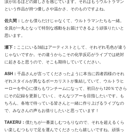
涙が出るほどの嬉しさを感じています。それはもうウルトラマン
という作品が持つ優しさや温かさ、そのものですよね。
佐久間：
しかも僕らだけじゃなくて、ウルトラマンたちも一緒。
全員が一丸となって特別な感動をお届けできるよう頑張りたいと
思います。
瀬下：
ここにいる3組はアーティストとして、それぞれ毛色が違う
じゃないですか。その違うからこその化学反応がライブでは絶対
に起きると思うので、そこも期待していてください。
ASH：
千晶さんが言ってくださったように本当に四者四様のそれ
ぞれスタイルが異なるボーカリストが集結していて、ウルトラヒ
ーローを中心に僕らもワンチームになって、初日から120％でさら
にその記録を更新していく、そんなツアーを目指したいです。も
ちろん、各地で待っている皆さんと一緒に作り上げるライブなの
で、みなさんの声もお借りしたいと思っています！
TAKERU：
僕たちが一番楽しむつもりなので、それを超えるくら
い楽しむつもりで足を運んでくださったら嬉しいですね。頑張っ