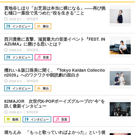
貫地谷しほり「お芝居は本当に裸になる」――再び挑
む樋口一葉役で見つめた“役を生きる”こと
2026.8.7 ｜ SPICER
インタビュー
舞台
西川貴教に直撃、滋賀最大の音楽イベント『FEST. IN
AZUMA』に懸ける思いとは？
2026.8.6 ｜ SPICER
インタビュー
音楽
檀れい＆阪口珠美に聞く、『Tokyo Kaidan Collectio
n2026』へのワクワクや朗読劇の面白さ
2026.8.5 ｜ SPICER
インタビュー
舞台
82MAJOR 次世代K-POPボーイズグループの“今”を
訊く最新インタビュー
2026.8.3 ｜ SPICER
動画
インタビュー
音楽
堀ちえみ 「もっと歌っていればよかった」という後