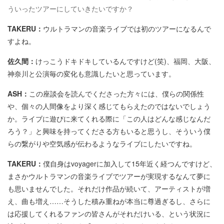
ういったツアーにしていきたいですか？
TAKERU：
ウルトラマンの音楽ライブでは初のツアーになるんで
すよね。
佐久間：
けっこうドキドキしているんですけど(笑)、福岡、大阪、
神奈川と公演毎の変化も意識したいと思っています。
ASH：
この座談会を読んでくださった方々には、僕らの関係性
や、個々の人間像をより深く感じてもらえたのではないでしょう
か。ライブに遊びに来てくれる際に「この人はどんな感じなんだ
ろう？」と興味を持ってくださる方もいると思うし、そういう僕
らの繋がりや空気感が伝わるようなライブにしたいですね。
TAKERU：
僕自身はvoyagerに加入して15年近く経つんですけど、
まさかウルトラマンの音楽ライブでツアーが実現するなんて夢に
も思いませんでした。それだけ作品が続いて、アーティストが増
え、曲も増え……そうした積み重ねが本当に尊過ぎるし、さらに
は応援してくれるファンの皆さんがそれだけいる、という状況に