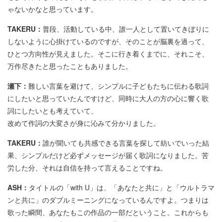
ゃないかなと思っています。
TAKERU：
普段、活動している中、誰一人として置いてきぼりに
しないように心掛けているのですが、そのことが脳裏を過って、
ひとつ方向性が見えました。そこに行き着くまでに、それこそ、
万作尽きたと思ったこともありました。
瀬下：
難しい言葉を避けて、シンプルに子どもたちに伝わる歌詞
にしたいと思っていたんですけど、同時に大人の方の心に響く歌
詞にしたいとも考えていて、
改めて作詞の大変さが身に沁みて分かりました。
TAKERU：
誰が聞いても共感できる言葉を探して紡いでいった結
果、シンプルだけど必ずメッセージが届く歌詞になりました。苦
労した分、それは自信を持って言えることですね。
ASH：
タイトルの「with U」は、「あなたと共に」と「ウルトラマ
ンと共に」のダブルミーニングになっているんですよ。つまりは
歌った瞬間、あなたもこの作品の一部だということ。これからも