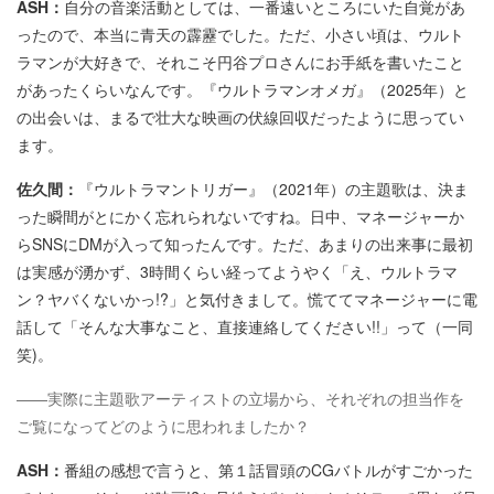
ASH：
自分の音楽活動としては、一番遠いところにいた自覚があ
ったので、本当に青天の霹靂でした。ただ、小さい頃は、ウルト
ラマンが大好きで、それこそ円谷プロさんにお手紙を書いたこと
があったくらいなんです。『ウルトラマンオメガ』（2025年）と
の出会いは、まるで壮大な映画の伏線回収だったように思ってい
ます。
佐久間：
『ウルトラマントリガー』（2021年）の主題歌は、決ま
った瞬間がとにかく忘れられないですね。日中、マネージャーか
らSNSにDMが入って知ったんです。ただ、あまりの出来事に最初
は実感が湧かず、3時間くらい経ってようやく「え、ウルトラマ
ン？ヤバくないかっ!?」と気付きまして。慌ててマネージャーに電
話して「そんな大事なこと、直接連絡してください!!」って（一同
笑)。
――実際に主題歌アーティストの立場から、それぞれの担当作を
ご覧になってどのように思われましたか？
ASH：
番組の感想で言うと、第１話冒頭のCGバトルがすごかった