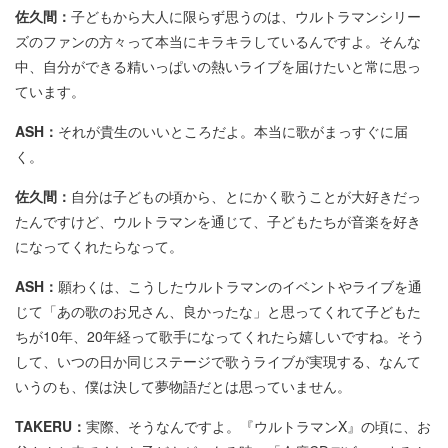
佐久間：
子どもから大人に限らず思うのは、ウルトラマンシリー
ズのファンの方々って本当にキラキラしているんですよ。そんな
中、自分ができる精いっぱいの熱いライブを届けたいと常に思っ
ています。
ASH：
それが貴生のいいところだよ。本当に歌がまっすぐに届
く。
佐久間：
自分は子どもの頃から、とにかく歌うことが大好きだっ
たんですけど、ウルトラマンを通じて、子どもたちが音楽を好き
になってくれたらなって。
ASH：
願わくは、こうしたウルトラマンのイベントやライブを通
じて「あの歌のお兄さん、良かったな」と思ってくれて子どもた
ちが10年、20年経って歌手になってくれたら嬉しいですね。そう
して、いつの日か同じステージで歌うライブが実現する、なんて
いうのも、僕は決して夢物語だとは思っていません。
TAKERU：
実際、そうなんですよ。『ウルトラマンX』の頃に、お