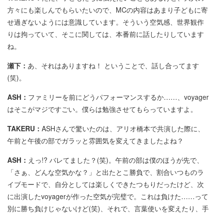
方々にも楽しんでもらいたいので、MCの内容はあまり子どもに寄
せ過ぎないようには意識しています。そういう空気感、世界観作
りは拘っていて、そこに関しては、本番前に話したりしています
ね。
瀬下：
あ、それはありますね！ ということで、話し合ってます
(笑)。
ASH：
ファミリーを前にどうパフォーマンスするか……、voyager
はそこがマジですごい。僕らは勉強させてもらっていますよ。
TAKERU：
ASHさんで驚いたのは、アリオ橋本で共演した際に、
午前と午後の部でガラッと雰囲気を変えてきましたよね？
ASH：
えっ!? バレてました？(笑)。午前の部は僕のほうが先で、
「さぁ、どんな空気かな？」と出たとこ勝負で、割合いつものラ
イブモードで、自分としては楽しくできたつもりだったけど、次
に出演したvoyagerが作った空気が完璧で。これは負けた……って
別に勝ち負けじゃないけど(笑)、それで、言葉使いを変えたり、手