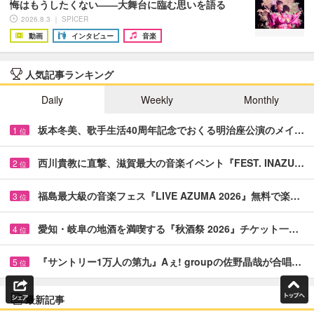
悔はもうしたくない――大舞台に臨む思いを語る
2026.8.3 ｜ SPICER
動画
インタビュー
音楽
人気記事ランキング
Daily
Weekly
Monthly
坂本冬美、歌手生活40周年記念でおくる明治座公演のメイ…
1
位
西川貴教に直撃、滋賀最大の音楽イベント『FEST. INAZU…
2
位
福島最大級の音楽フェス『LIVE AZUMA 2026』無料で楽…
3
位
愛知・岐阜の地酒を満喫する『秋酒祭 2026』チケット一…
4
位
『サントリー1万人の第九』Aぇ! groupの佐野晶哉が合唱…
5
位
最新記事