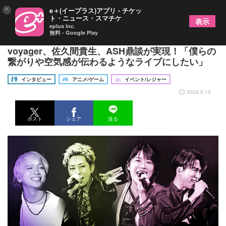
×
e＋(イープラス)アプリ - チケッ
ト・ニュース・スマチケ
表示
eplus inc.
無料 - Google Play
『ULTRAMAN MUSIC LIVE TOUR 2026』に向けて
voyager、佐久間貴生、ASH鼎談が実現！「僕らの
繋がりや空気感が伝わるようなライブにしたい」
インタビュー
アニメ/ゲーム
イベント/レジャー
2026.5.13
ポスト
シェア
送る