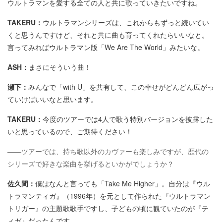
ウルトラマンを愛する全ての人と共に歌っていきたいですね。
TAKERU：
ウルトラマンシリーズは、これからもずっと続いてい
くと思うんですけど、それと共に曲も育ってくれたらいいなと。
言ってみればウルトラマン版「We Are The World」みたいな。
ASH：
まさにそういう曲！
瀬下：
みんなで「with U」を共有して、この幸せがどんどん広がっ
ていけばいいなと思います。
TAKERU：
今度のツアーでは4人で歌う特別バージョンを披露した
いと思っているので、ご期待ください！
――ツアーでは、持ち歌以外のカヴァーも楽しみですが、歴代の
シリーズで好きな楽曲を挙げるといかがでしょうか？
佐久間：
僕はなんと言っても「Take Me Higher」。自分は『ウル
トラマンティガ』（1996年）を元として作られた『ウルトラマン
トリガー』の主題歌歌手ですし、子どもの頃に観ていたのが『テ
ィガ』だったんです。