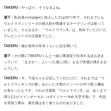
TAKERU：
やっぱり、そうなるよね。
瀬下：
私自身がvoyagerに加入したのは2011年で、それまでにも
ウルトラマンシリーズの挿入歌や関連するテーマソングは歌って
いました。そんななか、『ウルトラマンX』は、初めていただいた
テレビシリーズの主題歌でした。
TAKERU：
確か前年の年末くらいに話を聞いて。
瀬下：
その際にTAKERUくんと一緒に隊員役で出演する話も決ま
っていて、「まさか！」といった感じ(笑)。まるで実感が湧きませ
んでした。
TAKERU：
今、千晶ちゃんが話してくれたけど、それまでは「ウ
ルトラマンギンガの歌」みたいに大勢のメンバーの中で歌う機会
が多かったんです。それが主題歌「ウルトラマンX」は、あくまで
僕ら2人がメインボーカル（※ボイジャー feat.大空大地）で、作品
を背負う重み、責任感は全く違うものがありました。