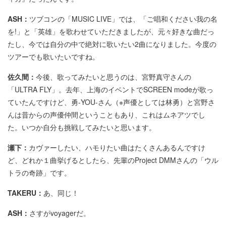
ASH：
ツブコンの「MUSIC LIVE」では、「ご唱和ください我の名
を!」と「英雄」を歌わせていただきましたが、元々好きな曲だっ
たし、今では自分の中で絶対に歌いたい2曲になりました。今度の
ツアーでも歌いたいですね。
佐久間：
今後、歌ってみたいと思うのは、宮野真守さんの
「ULTRA FLY」。去年、上海のイベントでSCREEN modeが歌っ
ていたんですけど、勇-YOU-さん（※声優としては林勇）と宮野さ
んは昔からの声優仲間ということもあり、これはムネアツでし
た。いつか自分も挑戦してみたいと思います。
瀬下：
カヴァーしたい、ハモりたい曲はたくさんあるんですけ
ど、どれか１曲挙げるとしたら、先輩のProject DMMさんの「ウル
トラの奇跡」です。
TAKERU：
あ、同じ！
ASH：
さすがvoyagerだ。