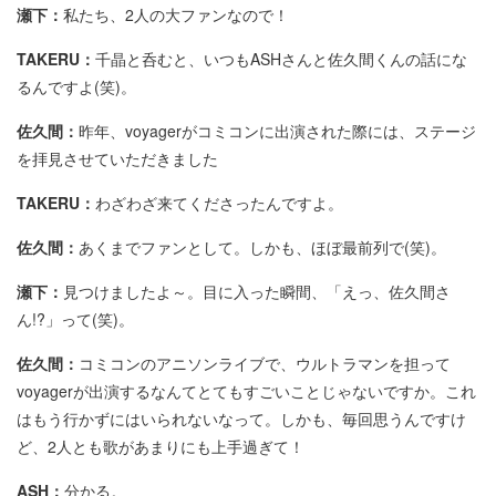
瀬下：
私たち、2人の大ファンなので！
TAKERU：
千晶と呑むと、いつもASHさんと佐久間くんの話にな
るんですよ(笑)。
佐久間：
昨年、voyagerがコミコンに出演された際には、ステージ
を拝見させていただきました
TAKERU：
わざわざ来てくださったんですよ。
佐久間：
あくまでファンとして。しかも、ほぼ最前列で(笑)。
瀬下：
見つけましたよ～。目に入った瞬間、「えっ、佐久間さ
ん!?」って(笑)。
佐久間：
コミコンのアニソンライブで、ウルトラマンを担って
voyagerが出演するなんてとてもすごいことじゃないですか。これ
はもう行かずにはいられないなって。しかも、毎回思うんですけ
ど、2人とも歌があまりにも上手過ぎて！
ASH：
分かる。