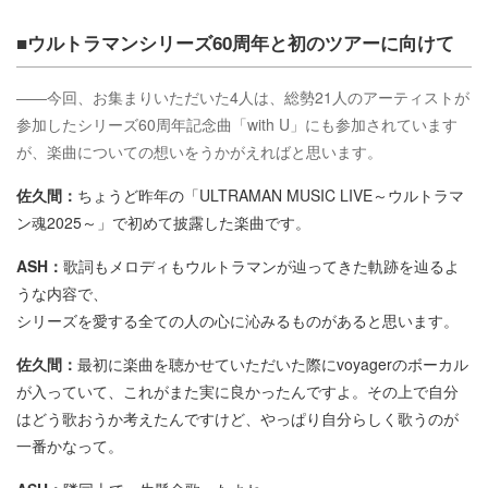
■ウルトラマンシリーズ60周年と初のツアーに向けて
――今回、お集まりいただいた4人は、総勢21人のアーティストが
参加したシリーズ60周年記念曲「with U」にも参加されています
が、楽曲についての想いをうかがえればと思います。
佐久間：
ちょうど昨年の「ULTRAMAN MUSIC LIVE～ウルトラマ
ン魂2025～」で初めて披露した楽曲です。
ASH：
歌詞もメロディもウルトラマンが辿ってきた軌跡を辿るよ
うな内容で、
シリーズを愛する全ての人の心に沁みるものがあると思います。
佐久間：
最初に楽曲を聴かせていただいた際にvoyagerのボーカル
が入っていて、これがまた実に良かったんですよ。その上で自分
はどう歌おうか考えたんですけど、やっぱり自分らしく歌うのが
一番かなって。