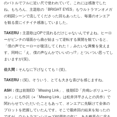
のバトルでフルに近い尺で使われていて。これには感激でした
ね。もちろん、主題歌の「BRIGHT EYES」もウルトラマンオメガ
の戦闘シーンで流してくださった回もあったし、毎週のオンエア
を観る度にイチイチ感激していました。
TAKERU：
主題歌はOPで流れるだけじゃないんですよね。ヒーロ
ーがピンチの場面から曲が始まって逆転する展開を観ていると、
「僕の声でヒーローが復活してくれた！」みたいな興奮を覚えま
す。同時に「え、僕の声なんかでいいのっ!?」とついつい思ってし
まいますが(笑)。
佐久間：
そんなに下げなくても！(笑)。
TAKERU：
(笑)。そういう、とても大きな喜びを感じますね。
ASH：
僕は前期ED「Missing Link」、後期ED「共鳴レボリューシ
ョン」にも作詞（※「Missing Link」は松井洋平さんとの共作）で
関わらせていただいたこともあって、オンエアに先駆けて全体の
プロットを把握していたんです。そこで最終回の結末を知ったの
ですが、ウルトラマンシリーズ60周年の年に、ある種原点に戻る