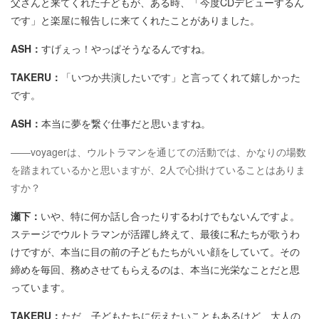
父さんと来てくれた子どもが、ある時、「今度CDデビューするん
です」と楽屋に報告しに来てくれたことがありました。
ASH：
すげぇっ！やっぱそうなるんですね。
TAKERU：
「いつか共演したいです」と言ってくれて嬉しかった
です。
ASH：
本当に夢を繋ぐ仕事だと思いますね。
――voyagerは、ウルトラマンを通じての活動では、かなりの場数
を踏まれているかと思いますが、2人で心掛けていることはありま
すか？
瀬下：
いや、特に何か話し合ったりするわけでもないんですよ。
ステージでウルトラマンが活躍し終えて、最後に私たちが歌うわ
けですが、本当に目の前の子どもたちがいい顔をしていて。その
締めを毎回、務めさせてもらえるのは、本当に光栄なことだと思
っています。
TAKERU：
ただ、子どもたちに伝えたいこともあるけど、大人の