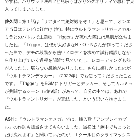
ですね。ハリウッド映画!?と見紛うばかりのクオリティで思わず見
入ってしまいました。
佐久間：
第１話は「リアタイで絶対観るぞ！」と思って、オンエ
ア当日はテレビに釘付け (笑)。特にウルトラマントリガーとカル
ミラとのバトルで主題歌「Trigger」が流れた際には鳥肌が立ちま
したね。「Trigger」は僕が大好きなR・O・Nさんが作ってくださ
った曲で、デモの段階から熱いメロディを求めて試行錯誤しなが
ら作り上げていく過程を間近で見ていたし、レコーディングも熱
が入ったし、堪らない感動がありました。さらに嬉しかったのが
『ウルトラマンデッカー』（2022年）でも使ってくださったこと
です。「Trigger」をBGMにトリガーとデッカー、そしてカルミラ
が共闘するシーン（※第9話）があって、自分の中では、あれで
『ウルトラマントリガー』が完結した、という思いを抱きまし
た。
ASH：
『ウルトラマンオメガ』では、挿入歌「アンブレイカブ
ル」の作詞も担当させてもらいました。当初は「劇中でちょっと
だけ流れます」と聞いていたのが、１クール目のクライマックス