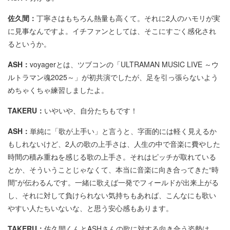
佐久間：
丁寧さはもちろん熱量も高くて。それに2人のハモリが実
に見事なんですよ。イチファンとしては、そこにすごく感化され
るというか。
ASH：
voyagerとは、ツブコンの「ULTRAMAN MUSIC LIVE ～ウ
ルトラマン魂2025～」が初共演でしたが、足を引っ張らないよう
めちゃくちゃ練習しましたよ。
TAKERU：
いやいや、自分たちもです！
ASH：
単純に「歌が上手い」と言うと、字面的には軽く見えるか
もしれないけど、2人の歌の上手さは、人生の中で音楽に費やした
時間の積み重ねを感じる歌の上手さ。それはピッチが取れている
とか、そういうことじゃなくて、本当に音楽に向き合ってきた“時
間”が伝わるんです。一緒に歌えば一発でフィールドが出来上がる
し、それに対して負けられない気持ちもあれば、こんなにも歌い
やすい人たちいないな、と思う安心感もあります。
TAKERU：
佐久間くんとASHさんの歌に対する向き合う姿勢は、